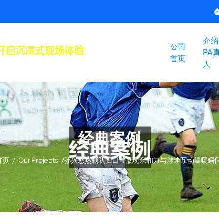
介绍
公司
PA
首页
人
经典案例
首页
/
Our Projects
/
孙兴慜热刺队长日常展现亲和力与球迷互动温暖瞬