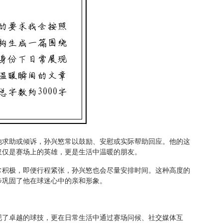
他求助或倾诉，孙兴慜常以鼓励、安慰或实际帮助回应。他的这
仅仅是赛场上的英雄，更是生活中温暖的朋友。
常积极，即便行程紧张，孙兴慜也会尽量安排时间。这种高度的
步巩固了他在球迷心中的亲和形象。
现了卓越的球技，更在日常生活中通过赛场问候、社交媒体互