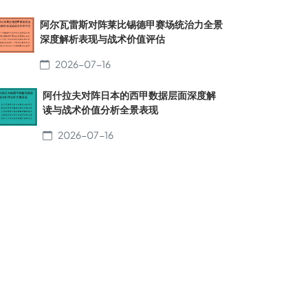
阿尔瓦雷斯对阵莱比锡德甲赛场统治力全景
深度解析表现与战术价值评估
2026-07-16
阿什拉夫对阵日本的西甲数据层面深度解
读与战术价值分析全景表现
2026-07-16