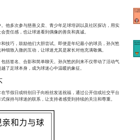
中。他多次参与慈善义卖、青少年足球培训以及社区探访，用实
社会责任感，也让球迷看到偶像的善良和真诚。
作和技巧，鼓励他们大胆尝试。即便是年纪最小的球员，孙兴慜
这种细致入微的互动，让球迷尤其是家长对他充满敬佩。
，包括签名、合影和简单聊天。孙兴慜的到来不仅带动了活动气
超越了足球本身，成为球迷心中温暖的象征。
怀
常在节假日或特别日子向粉丝发送祝福，通过公开信或社交平台
方式保持与球迷的联系，让支持者感受到持续的关注和尊重。