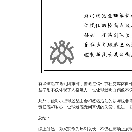
有些球迷在遇到困难时，曾通过信件或社交媒体向
些举动不仅体现了人格魅力，也让球迷明白偶像不
此外，他对小型球迷见面会和签名活动的参与也非
责任感和耐心，让球迷感受到真切的关爱，也进一
总结：
综上所述，孙兴慜作为热刺队长，不仅在赛场上展