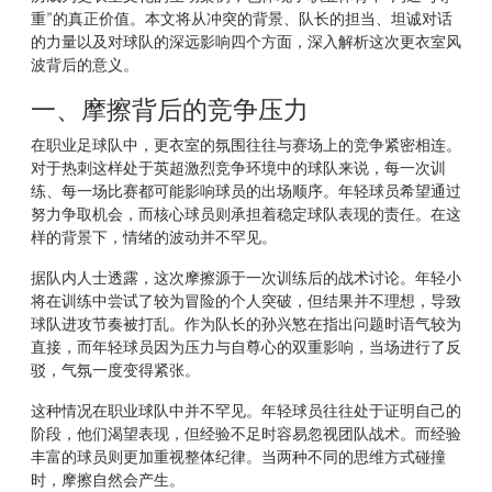
重”的真正价值。本文将从冲突的背景、队长的担当、坦诚对话
的力量以及对球队的深远影响四个方面，深入解析这次更衣室风
波背后的意义。
一、摩擦背后的竞争压力
在职业足球队中，更衣室的氛围往往与赛场上的竞争紧密相连。
对于热刺这样处于英超激烈竞争环境中的球队来说，每一次训
练、每一场比赛都可能影响球员的出场顺序。年轻球员希望通过
努力争取机会，而核心球员则承担着稳定球队表现的责任。在这
样的背景下，情绪的波动并不罕见。
据队内人士透露，这次摩擦源于一次训练后的战术讨论。年轻小
将在训练中尝试了较为冒险的个人突破，但结果并不理想，导致
球队进攻节奏被打乱。作为队长的孙兴慜在指出问题时语气较为
直接，而年轻球员因为压力与自尊心的双重影响，当场进行了反
驳，气氛一度变得紧张。
这种情况在职业球队中并不罕见。年轻球员往往处于证明自己的
阶段，他们渴望表现，但经验不足时容易忽视团队战术。而经验
丰富的球员则更加重视整体纪律。当两种不同的思维方式碰撞
时，摩擦自然会产生。