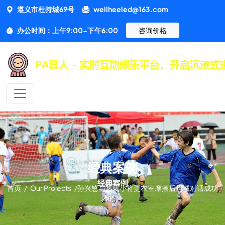
遵义市杜持城69号
wellheeled@163.com
办公时间：上午9:00-下午6:00
咨询价格
经典案例
首页
/
Our Projects
/
孙兴慜与热刺小将更衣室摩擦后坦诚对话成功
和解