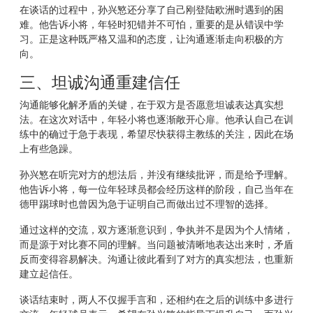
在谈话的过程中，孙兴慜还分享了自己刚登陆欧洲时遇到的困
难。他告诉小将，年轻时犯错并不可怕，重要的是从错误中学
习。正是这种既严格又温和的态度，让沟通逐渐走向积极的方
向。
三、坦诚沟通重建信任
沟通能够化解矛盾的关键，在于双方是否愿意坦诚表达真实想
法。在这次对话中，年轻小将也逐渐敞开心扉。他承认自己在训
练中的确过于急于表现，希望尽快获得主教练的关注，因此在场
上有些急躁。
孙兴慜在听完对方的想法后，并没有继续批评，而是给予理解。
他告诉小将，每一位年轻球员都会经历这样的阶段，自己当年在
德甲踢球时也曾因为急于证明自己而做出过不理智的选择。
通过这样的交流，双方逐渐意识到，争执并不是因为个人情绪，
而是源于对比赛不同的理解。当问题被清晰地表达出来时，矛盾
反而变得容易解决。沟通让彼此看到了对方的真实想法，也重新
建立起信任。
谈话结束时，两人不仅握手言和，还相约在之后的训练中多进行