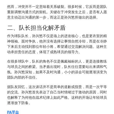
然而，冲突并不一定意味着关系破裂。很多时候，它反而是团队
重新调整沟通方式的契机。关键在于冲突发生之后，是否有人愿
意主动迈出沟通的第一步，而这正是孙兴慜所做出的选择。
二、队长担当化解矛盾
作为球队队长，孙兴慜不仅是场上的进攻核心，也是更衣室的精
神领袖。面对争执，他并没有选择让事情自然冷却，而是在冷静
下来后主动找到那位年轻小将，希望通过交流解决问题。这种主
动承担责任的态度，体现了成熟球员的领导力。
在很多球队中，队长的角色不仅是佩戴袖标的人，更是连接教练
与球员之间的桥梁。当矛盾出现时，队长往往需要站出来调和气
氛。孙兴慜深知，如果不及时沟通，小小的误会可能逐渐演变为
团队内部的不信任。
据队友回忆，这次谈话并不是简单的道歉或指责，而是一次平等
的交流。孙兴慜首先表达了自己当时情绪过于激动的原因，同时
也解释了为何他在战术纪律上如此严格。这样的开场让年轻球员
逐渐放下防备。
PA平台