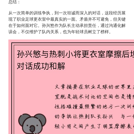
总结：
从一次简单的训练争执，到一次坦诚而深入的对话，这段经历展
现了职业足球更衣室中最真实的一面。矛盾并不可避免，但关键
在于如何面对它。孙兴慜作为队长主动承担责任，通过沟通化解
误会，不仅维护了队内关系，也为年轻球员树立了榜样。