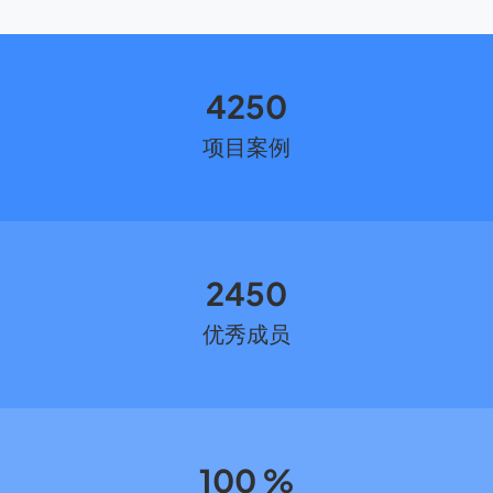
4250
项目案例
2450
优秀成员
100
%