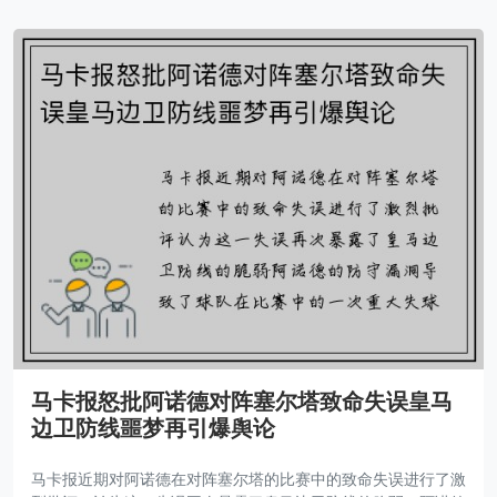
马卡报怒批阿诺德对阵塞尔塔致命失误皇马
边卫防线噩梦再引爆舆论
马卡报近期对阿诺德在对阵塞尔塔的比赛中的致命失误进行了激