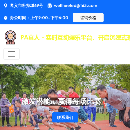
遵义市杜持城69号
wellheeled@163.com
办公时间：上午9:00-下午6:00
咨询价格
激发潜能，赢得每场比赛！
Previous
Next
联系我们