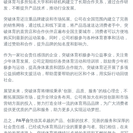
破体育与多所知名大学和科研机构建立了长期合作关系，通过合作研
发，不断提升产品技术，推动行业发展。
突破体育还注重品牌建设和市场拓展。公司在全国范围内建立了完善
的销售网络，通过线上和线下渠道，将产品迅速送达消费者手中。突
破体育的直营店和合作伙伴店遍布全国主要城市，消费者可以方便地
购买到最新的运动装备。同时，公司积极参与各种体育赛事和活动，
通过赞助和合作，提升品牌的知名度和影响力。
作为一家社会责任感强的企业，突破体育积极参与公益事业，关注青
少年体育发展。公司定期组织各类体育活动和培训班，鼓励青少年积
极参与运动，提高身体素质和团队合作能力。突破体育还开展了多项
公益捐赠和支援活动，帮助需要帮助的社区和个体，用实际行动回馈
社会。
展望未来，突破体育将继续秉承“创新、品质、服务”的核心理念，不
断拓展国际市场，提升全球业务布局。公司将加大在科技创新和市场
营销方面的投入，努力打造全球一流的体育用品品牌，为广大消费者
提供更优质的产品和服务，助力更多人实现运动梦想。
总之，
PA平台
凭借其卓越的产品、创新的技术、完善的服务和深厚的
社会责任感，已经成为体育用品行业的重要参与者。我们相信，在未
来的发展道路上，突破体育将继续以卓越的表现和不懈的努力，书写