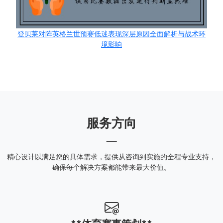
登贝莱对阵英格兰世预赛低迷表现深层原因全面解析与战术环
境影响
服务方向
精心设计以满足您的具体需求，提供从咨询到实施的全程专业支持，
确保每个解决方案都能带来最大价值。