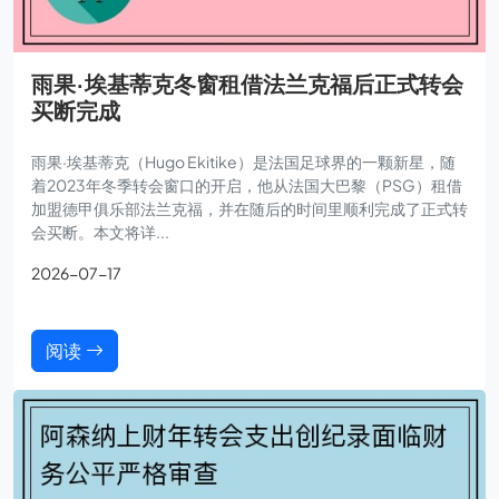
雨果·埃基蒂克冬窗租借法兰克福后正式转会
买断完成
雨果·埃基蒂克（Hugo Ekitike）是法国足球界的一颗新星，随
着2023年冬季转会窗口的开启，他从法国大巴黎（PSG）租借
加盟德甲俱乐部法兰克福，并在随后的时间里顺利完成了正式转
会买断。本文将详...
2026-07-17
阅读