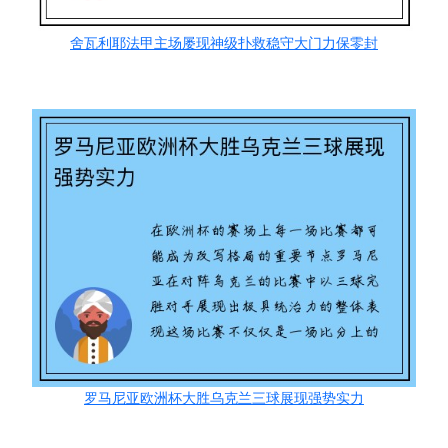
舍瓦利耶法甲主场屡现神级扑救稳守大门力保零封
罗马尼亚欧洲杯大胜乌克兰三球展现强势实力