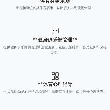
**体育赛事策划**
策划和组织各类体育赛事，从比赛安排到现场管理；
**健身俱乐部管理**
提供健身俱乐部的管理和运营服务，包括设施维护、会员服务和课程
安排。
**体育心理辅导
** 提供运动员心理咨询和辅导，帮助其在比赛中保持最佳心理状态。