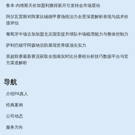
鲁本·内维斯天价加盟利雅得新月引发转会市场震动
阿尔瓦雷斯对阵莱比锡德甲赛场统治力全景深度解析表现与战术价
值评估
葡萄牙中场古加加盟北京国安提升球队中场梳理能力与整体控制力
萨利巴稳守阿森纳后防展现世界级顶尖实力
英超联赛最新赛况获取全指南实时比分赛程分析技巧数据平台与官
方渠道解析
导航
介绍PA真人
经典案例
公司动态
服务方向