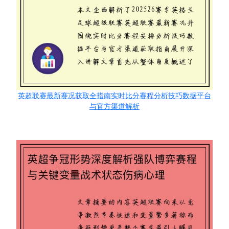
英超联赛最新赛况获取全指南实时比分赛程分析技巧数据平台
与官方渠道解析