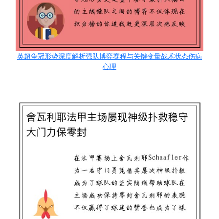
英超争冠形势深度解析强队博弈赛程与关键变量战术状态伤病
心理