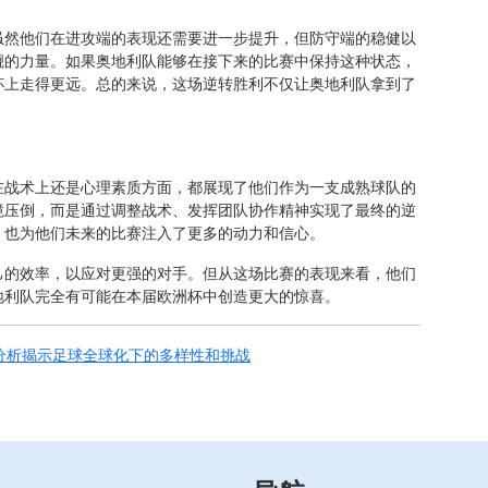
虽然他们在进攻端的表现还需要进一步提升，但防守端的稳健以
觑的力量。如果奥地利队能够在接下来的比赛中保持这种状态，
杯上走得更远。总的来说，这场逆转胜利不仅让奥地利队拿到了
在战术上还是心理素质方面，都展现了他们作为一支成熟球队的
境压倒，而是通过调整战术、发挥团队协作精神实现了最终的逆
，也为他们未来的比赛注入了更多的动力和信心。
己的效率，以应对更强的对手。但从这场比赛的表现来看，他们
地利队完全有可能在本届欧洲杯中创造更大的惊喜。
分析揭示足球全球化下的多样性和挑战