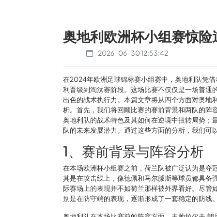
奥地利欧洲杯小组赛惊险
2026-06-30 12:53:42
在2024年欧洲足球锦标赛小组赛中，奥地利队凭
利晋级到淘汰赛阶段。这场比赛不仅仅是一场普通
出色的战术执行力。本篇文章将从四个方面对奥地
析。首先，我们将回顾比赛的赛前背景和两队的阵
奥地利队的战术特色及其如何在逆境中扭转局势；
队的未来发展潜力。通过这些方面的分析，我们可
1、赛前背景与阵容分析
在本场欧洲杯小组赛之前，荷兰队被广泛认为是夺
其是在攻击线上，像德佩和马尔滕斯等球员都具备
际赛场上的表现并不如荷兰那样被外界看好。尽管
别是在防守端的表现，逐渐形成了一套稳定的防线
奥地利队在本场比赛前的阵容方面，主帅拉尔夫·朗