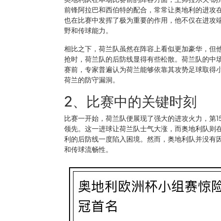
前锋阿拉巴和西伯特的配合，常常让奥地利的进攻
也在比赛中发挥了极为重要的作用，他不仅在进攻
野和传球能力。
相比之下，荷兰队虽然在阵容上看似更加豪华，但
抢时，荷兰队的后防线显得有些松散。荷兰队的中
赛前，专家普遍认为荷兰能够依靠其攻势足球取得
荷兰的防守漏洞。
2、比赛中的关键时刻
比赛一开始，荷兰队便展现了强大的进攻火力，第1
领先。这一进球让荷兰队士气大涨，而奥地利队则
利的后防线一度陷入困境。然而，奥地利队并没有
和传球流畅性。