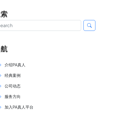
搜索
导航
介绍PA真人
经典案例
公司动态
服务方向
加入PA真人平台