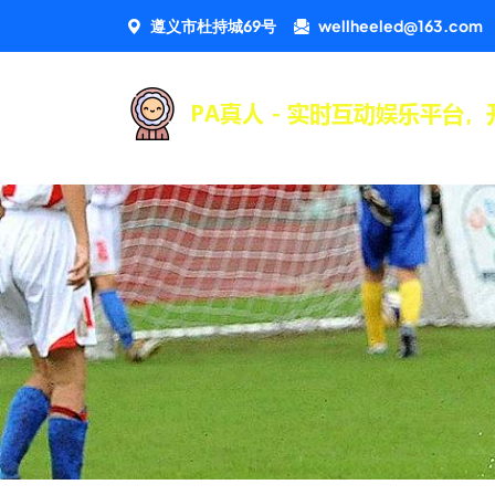
遵义市杜持城69号
wellheeled@163.com