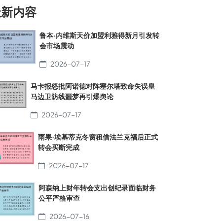
最新内容
鲁本·内维斯天价加盟利雅得新月引发转
会市场震动
2026-07-17
马卡报怒批阿诺德对阵塞尔塔致命失误皇
马边卫防线噩梦再引爆舆论
2026-07-17
雨果·埃基蒂克冬窗租借法兰克福后正式
转会买断完成
2026-07-17
阿森纳上财年转会支出创纪录面临财务
公平严格审查
2026-07-16