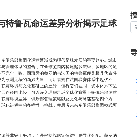
与特鲁瓦命运差异分析揭示足球
，多俱乐部集团化运营逐渐成为现代足球发展的重要趋势。城市
术与管理体系的整合，在全球范围内构建起多层级、多地区的足
并不完全一致。西班牙的赫罗纳与法国的特鲁瓦便是极具代表性
成为欧洲足坛的新兴力量，而后者则在法国联赛体系中起伏不
、联赛环境与文化基础上的差异，使得它们在同一资本体系下呈
发展路径的比较，可以深入理解足球全球化背景下多俱乐部运营
、联赛环境差异、俱乐部管理策略以及文化与球迷基础四个方
全球化进程中的多样性与挑战，并思考未来多俱乐部集团模式可
资源并非完全平均，而是根据战略定位进行差异化分配。赫罗纳