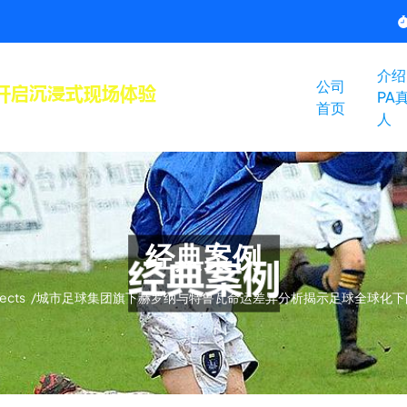
介绍
公司
PA
首页
人
经典案例
jects
/
城市足球集团旗下赫罗纳与特鲁瓦命运差异分析揭示足球全球化下