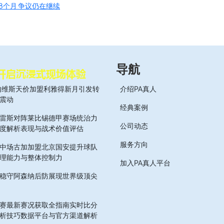
8个月 争议仍在继续
导航
内维斯天价加盟利雅得新月引发转
介绍PA真人
震动
经典案例
雷斯对阵莱比锡德甲赛场统治力
公司动态
度解析表现与战术价值评估
服务方向
中场古加加盟北京国安提升球队
理能力与整体控制力
加入PA真人平台
稳守阿森纳后防展现世界级顶尖
赛最新赛况获取全指南实时比分
析技巧数据平台与官方渠道解析