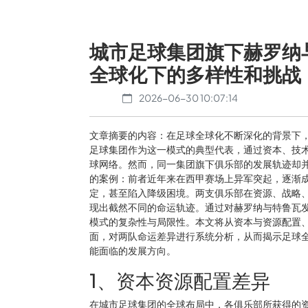
城市足球集团旗下赫罗纳
全球化下的多样性和挑战
2026-06-30 10:07:14
文章摘要的内容：在足球全球化不断深化的背景下
足球集团作为这一模式的典型代表，通过资本、技
球网络。然而，同一集团旗下俱乐部的发展轨迹却
的案例：前者近年来在西甲赛场上异军突起，逐渐
定，甚至陷入降级困境。两支俱乐部在资源、战略
现出截然不同的命运轨迹。通过对赫罗纳与特鲁瓦
模式的复杂性与局限性。本文将从资本与资源配置
面，对两队命运差异进行系统分析，从而揭示足球
能面临的发展方向。
1、资本资源配置差异
在城市足球集团的全球布局中，各俱乐部所获得的