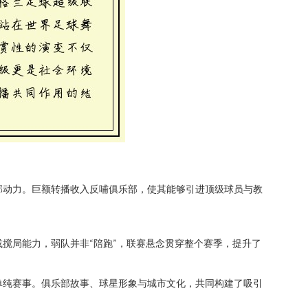
部动力。巨额转播收入反哺俱乐部，使其能够引进顶级球员与教
搅局能力，弱队并非“陪跑”，联赛悬念贯穿整个赛季，提升了
单纯赛事。俱乐部故事、球星形象与城市文化，共同构建了吸引