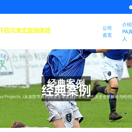
介绍
公司
PA
首页
人
经典案例
ur Projects
/
从攻防节奏到商业变革英超比赛观赏性演变全景解析与时代