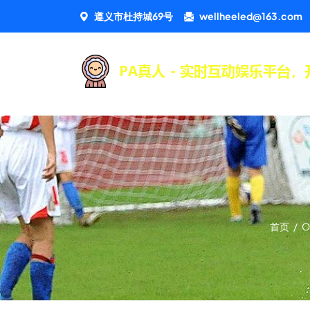
遵义市杜持城69号
wellheeled@163.com
首页
/
O