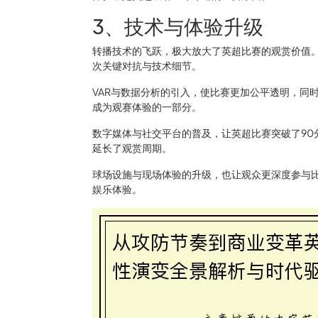
3、技术与体验升级
转播技术的飞跃，极大放大了英超比赛的观赏价值
次关键对抗与技术细节。
VAR与数据分析的引入，使比赛更加公平透明，同
成为观赛体验的一部分。
数字媒体与社交平台的普及，让英超比赛突破了90
延长了观赏周期。
球场设施与现场体验的升级，也让观众更深度参与
娱乐体验。