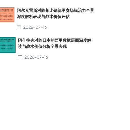
阿尔瓦雷斯对阵莱比锡德甲赛场统治力全景
深度解析表现与战术价值评估
2026-07-16
阿什拉夫对阵日本的西甲数据层面深度解
读与战术价值分析全景表现
2026-07-16