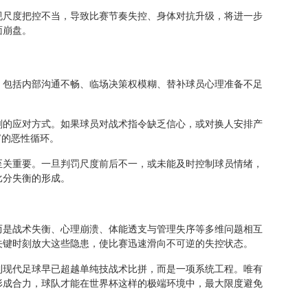
规尺度把控不当，导致比赛节奏失控、身体对抗升级，将进一步
面崩盘。
。包括内部沟通不畅、临场决策权模糊、替补球员心理准备不足
刻的应对方式。如果球员对战术指令缺乏信心，或对换人安排产
”的恶性循环。
至关重要。一旦判罚尺度前后不一，或未能及时控制球员情绪，
比分失衡的形成。
而是战术失衡、心理崩溃、体能透支与管理失序等多维问题相互
关键时刻放大这些隐患，使比赛迅速滑向不可逆的失控状态。
到现代足球早已超越单纯技战术比拼，而是一项系统工程。唯有
形成合力，球队才能在世界杯这样的极端环境中，最大限度避免