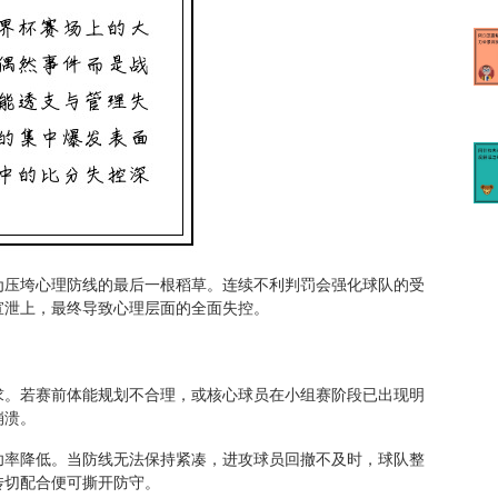
为压垮心理防线的最后一根稻草。连续不利判罚会强化球队的受
宣泄上，最终导致心理层面的全面失控。
求。若赛前体能规划不合理，或核心球员在小组赛阶段已出现明
崩溃。
功率降低。当防线无法保持紧凑，进攻球员回撤不及时，球队整
传切配合便可撕开防守。