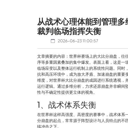
从战术心理体能到管理多
裁判临场指挥失衡
2026-06-23 11:00:57
文章摘要的内容：世界杯赛场上的大比分崩盘，往
序等多重因素叠加的集中爆发。表面上看，这是一
临场应变以及整体运行机制上的系统性问题。同时
抗和高压环境中，成为放大矛盾、加速崩盘的重要
维度，对世界杯大比分崩盘的成因进行系统透视，并
运行逻辑。通过多维分析，力求还原崩盘并非瞬间
性与不确定性提供更立体的视角。
1、战术体系失衡
在世界杯这样高强度、高密度的赛事中，战术体系
分崩盘的起点，常常源于阵型设计与人员特点的不
续冲击之下。