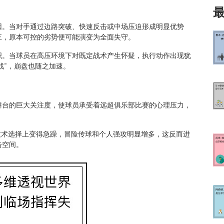
因。当对手通过边路突破、快速反击或中场压迫形成明显优势
正，原本可控的劣势便可能演变为全面失守。
织。当球员在高压环境下对既定战术产生怀疑，执行动作出现犹
战”，崩盘也随之加速。
舞台的巨大关注度，使球员承受着远超俱乐部比赛的心理压力，
。
技术选择上变得急躁，冒险传球和个人强攻明显增多，这反而进
击空间。