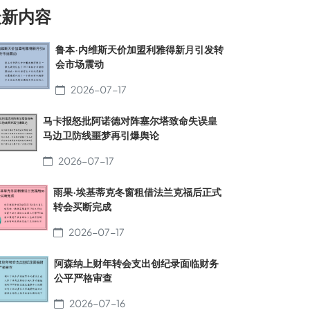
最新内容
鲁本·内维斯天价加盟利雅得新月引发转
会市场震动
2026-07-17
马卡报怒批阿诺德对阵塞尔塔致命失误皇
马边卫防线噩梦再引爆舆论
2026-07-17
雨果·埃基蒂克冬窗租借法兰克福后正式
转会买断完成
2026-07-17
阿森纳上财年转会支出创纪录面临财务
公平严格审查
2026-07-16