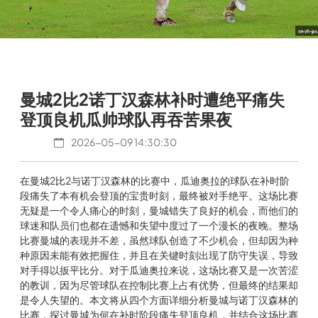
曼城2比2诺丁汉森林补时遭绝平痛失
登顶良机瓜帅球队再吞苦果夜
2026-05-09 14:30:30
在曼城2比2与诺丁汉森林的比赛中，瓜迪奥拉的球队在补时阶
段痛失了本有机会登顶的宝贵时刻，最终被对手绝平。这场比赛
无疑是一个令人痛心的时刻，曼城错失了良好的机会，而他们的
球迷和队员们也都在遗憾和失望中度过了一个漫长的夜晚。整场
比赛曼城的表现并不差，虽然球队创造了不少机会，但却因为种
种原因未能有效把握住，并且在关键时刻出现了防守失误，导致
对手得以扳平比分。对于瓜迪奥拉来说，这场比赛又是一次苦涩
的教训，因为尽管球队在控制比赛上占有优势，但最终的结果却
是令人失望的。本文将从四个方面详细分析曼城与诺丁汉森林的
比赛，探讨曼城为何在补时阶段痛失登顶良机，并结合这场比赛