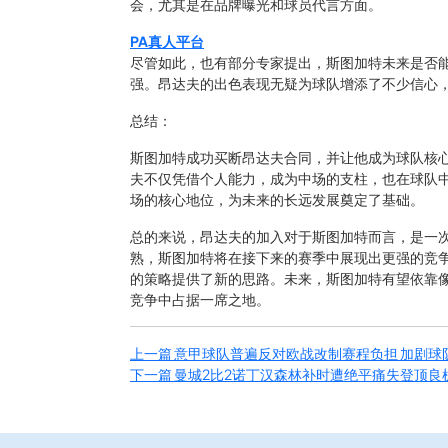
会，尤其是在品牌曝光和球员代言方面。
PA真人平台
尽管如此，也有部分专家提出，斯图加特未来是否
强。昂达夫的出色表现无疑为球队增添了不少信心
总结：
斯图加特成功买断昂达夫合同，并让他成为球队核
夫不仅凭借个人能力，成为中场的支柱，也在球队
场的核心地位，为未来的长远发展奠定了基础。
总的来说，昂达夫的加入对于斯图加特而言，是一
熟，斯图加特将在接下来的赛季中展现出更强的竞
的策略提供了新的思路。未来，斯图加特有望依靠
竞争中占据一席之地。
上一篇
意甲球队普遍反对欧战改制赛程负担 加剧球
下一篇
曼城2比2诺丁汉森林补时遭绝平痛失登顶良