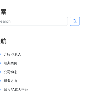
搜索
导航
介绍PA真人
经典案例
公司动态
服务方向
加入PA真人平台