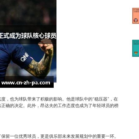
度，也为球队带来了积极的影响。他是球队中的“稳压器”，在
出正确的决定。此外，昂达夫的工作态度也成为了年轻球员的榜
了保留一位优秀球员，更是俱乐部未来发展规划中的重要一环。