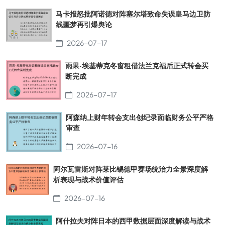
马卡报怒批阿诺德对阵塞尔塔致命失误皇马边卫防
线噩梦再引爆舆论
2026-07-17
雨果·埃基蒂克冬窗租借法兰克福后正式转会买
断完成
2026-07-17
阿森纳上财年转会支出创纪录面临财务公平严格
审查
2026-07-16
阿尔瓦雷斯对阵莱比锡德甲赛场统治力全景深度解
析表现与战术价值评估
2026-07-16
阿什拉夫对阵日本的西甲数据层面深度解读与战术