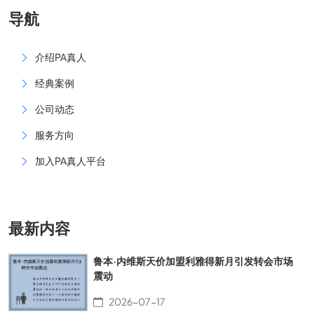
导航
介绍PA真人
经典案例
公司动态
服务方向
加入PA真人平台
最新内容
鲁本·内维斯天价加盟利雅得新月引发转会市场
震动
2026-07-17