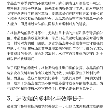
水晶宫本赛季的六场不败成绩中，防守的表现可谓是功不可没。
在格拉斯纳接手球队后，最先改变的就是防守体系。他对球队的
防守理念进行了彻底的革新，要求球员们在防守时更加注重位置
的精准把控和整体的协同配合。水晶宫的防守不再依赖单一的个
人能力，而是通过全队的共同努力来遏制对方的进攻。
在格拉斯纳的防守体系中，尤其注重中场的拦截和防守球员的补
位。水晶宫的防线更加紧凑，球员们在关键时刻能够及时进行协
防，封堵对方的射门路线。尽管水晶宫并不是联赛中防守最强的
球队，但他们在每场比赛中展现出来的韧性与坚守，成为了球队
不败成绩的关键。在面对强敌时，水晶宫通过集体的防守让对手
难以轻松攻破球门。
除了后防线的稳定性，格拉斯纳也注重门将的发挥。水晶宫的门
将多次在关键时刻作出决定性的扑救，为球队保住了胜利的希
望。而且在一些压力极大的比赛中，防线的冷静和门将的关键扑
救，成为了水晶宫在六场不败中屡屡逆转或保平的根本原因。防
守端的坚韧性使得水晶宫在多个比赛中始终保持着竞争力。
3、进攻端的多样化与效率提升
虽然防守是格拉斯纳成功的关键之一，但他也未忽视进攻端的提