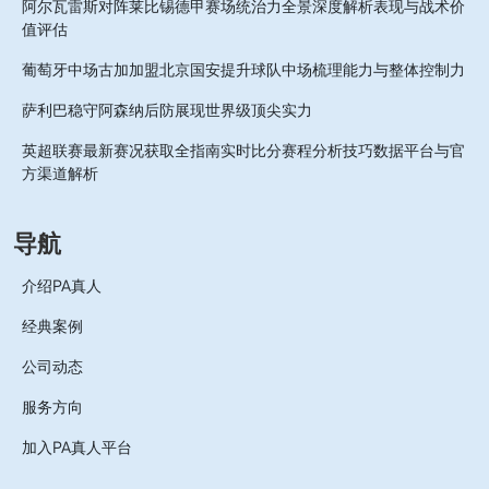
阿尔瓦雷斯对阵莱比锡德甲赛场统治力全景深度解析表现与战术价
值评估
葡萄牙中场古加加盟北京国安提升球队中场梳理能力与整体控制力
萨利巴稳守阿森纳后防展现世界级顶尖实力
英超联赛最新赛况获取全指南实时比分赛程分析技巧数据平台与官
方渠道解析
导航
介绍PA真人
经典案例
公司动态
服务方向
加入PA真人平台