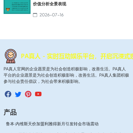
价值分析全景表现
2026-07-16
PA真人官网的企业愿景是为社会创造积极影响，改善生活。PA真人
平台的企业愿景是为社会创造积极影响，改善生活。PA真人集团积极
参与社会责任倡议，为社会带来积极影响。
产品
鲁本·内维斯天价加盟利雅得新月引发转会市场震动