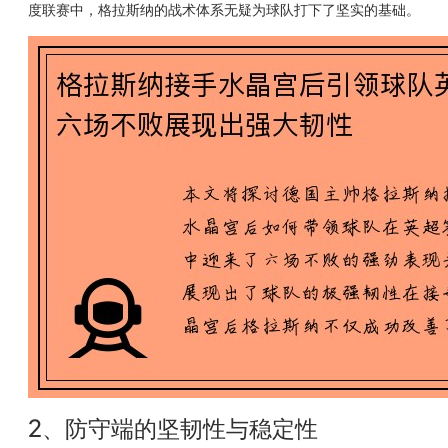
度联赛中，格拉斯纳的战术体系无疑为球队打下了坚实的基础。
2、防守端的坚韧性与稳定性