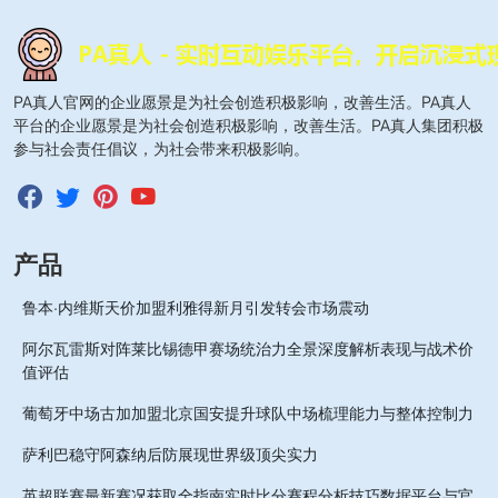
PA真人官网的企业愿景是为社会创造积极影响，改善生活。PA真人
平台的企业愿景是为社会创造积极影响，改善生活。PA真人集团积极
参与社会责任倡议，为社会带来积极影响。
产品
鲁本·内维斯天价加盟利雅得新月引发转会市场震动
阿尔瓦雷斯对阵莱比锡德甲赛场统治力全景深度解析表现与战术价
值评估
葡萄牙中场古加加盟北京国安提升球队中场梳理能力与整体控制力
萨利巴稳守阿森纳后防展现世界级顶尖实力
英超联赛最新赛况获取全指南实时比分赛程分析技巧数据平台与官