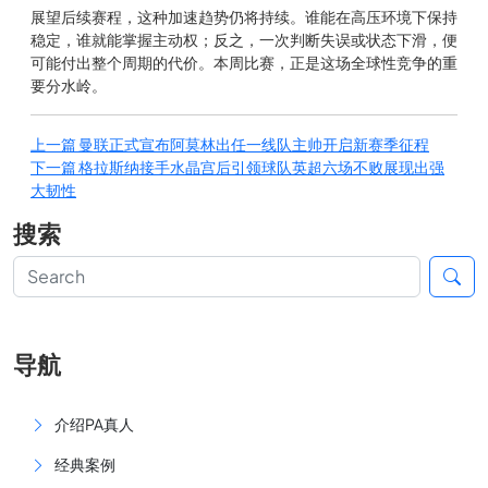
展望后续赛程，这种加速趋势仍将持续。谁能在高压环境下保持
稳定，谁就能掌握主动权；反之，一次判断失误或状态下滑，便
可能付出整个周期的代价。本周比赛，正是这场全球性竞争的重
要分水岭。
上一篇
曼联正式宣布阿莫林出任一线队主帅开启新赛季征程
下一篇
格拉斯纳接手水晶宫后引领球队英超六场不败展现出强
大韧性
搜索
导航
介绍PA真人
经典案例