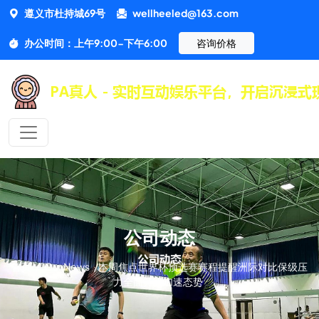
遵义市杜持城69号
wellheeled@163.com
办公时间：上午9:00-下午6:00
咨询价格
公司动态
首页
/
Our News
/
本周焦点世界杯预选赛赛程提醒洲际对比保级压
力全面升级加速态势