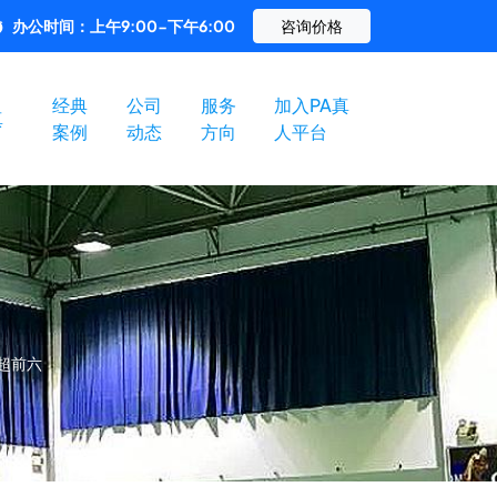
办公时间：上午9:00-下午6:00
咨询价格
经典
公司
服务
加入PA真
真
案例
动态
方向
人平台
超前六