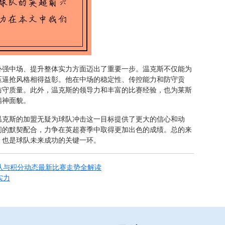
补强中场、提升整体实力方面迈出了重要一步。温克斯不仅能为
压逼抢风格相得益彰。他在中场的稳定性、传控能力和防守贡
防守质量。此外，温克斯的领导力和丰富的比赛经验，也为莱斯
精神面貌。
温克斯的加盟无疑为球队冲击这一目标提供了更大的信心和动
间的默契配合，力争在英超赛季中取得更加出色的成绩。总的来
，也是球队未来成功的关键一环。
队与积分动态最新比赛走势全解读
实力