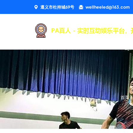
遵义市杜持城69号
wellheeled@163.com
首页
/