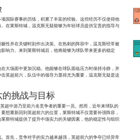
验
多项国际赛事的历练，积累了丰富的经验。这些经历不仅使得他
力。在莱斯特城，温克斯无疑能够为年轻球员提供宝贵的指导与
积极性并在关键时刻作出决策。在热刺的阵容中，温克斯经常被
的影响力。来到莱斯特城后，他将能够为球队带来更多的稳定
他在大场面中更加沉稳。他能够在球队面临压力时保持冷静，并
冲击英超前六，队伍中的领导力显得尤为重要，温克斯无疑是这
六的挑战与目标
成为英超中游乃至前六名竞争者的重要一员。然而，近年来球队的
。要想重新回到英超前六的位置，莱斯特城不仅需要补强阵容，
为莱斯特城提供了提升中场实力的关键因素，他的稳定性与组织
战。首先，竞争对手的实力越来越强，英超前六的争夺已经异常