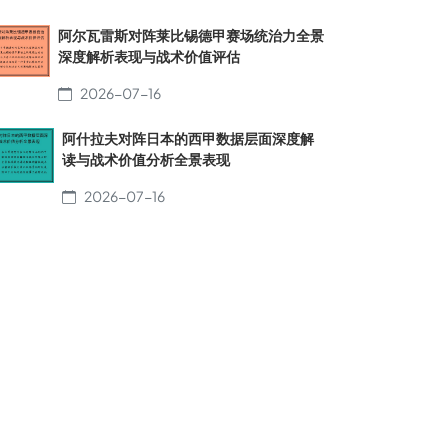
阿尔瓦雷斯对阵莱比锡德甲赛场统治力全景
深度解析表现与战术价值评估
2026-07-16
阿什拉夫对阵日本的西甲数据层面深度解
读与战术价值分析全景表现
2026-07-16