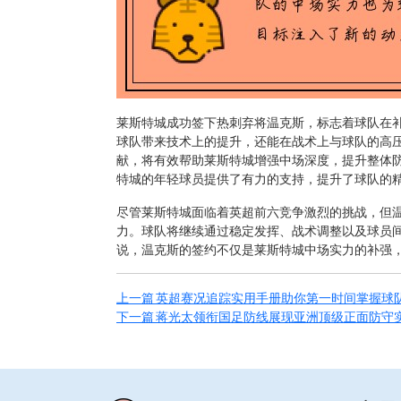
莱斯特城成功签下热刺弃将温克斯，标志着球队在
球队带来技术上的提升，还能在战术上与球队的高
献，将有效帮助莱斯特城增强中场深度，提升整体
特城的年轻球员提供了有力的支持，提升了球队的
尽管莱斯特城面临着英超前六竞争激烈的挑战，但
力。球队将继续通过稳定发挥、战术调整以及球员
说，温克斯的签约不仅是莱斯特城中场实力的补强
上一篇
英超赛况追踪实用手册助你第一时间掌握球
下一篇
蒋光太领衔国足防线展现亚洲顶级正面防守