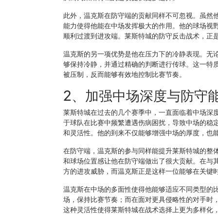
此外，温克斯在防守端的贡献同样不可忽视。虽然
能力使得他能在中场发挥极大的作用。他的球场视
顺利过渡到进攻端。莱斯特城的防守反击战术，正
温克斯的另一项优势是他在压力下的冷静表现。无
够保持冷静，并通过精确的判断进行传球。这一特
被压制，反而能够有效地控制比赛节奏。
2、加强中场深度与防守
莱斯特城在过去的几个赛季中，一直面临着中场深
于球队在比赛中频繁遭遇伤病困扰，导致中场的稳
和灵活性。他的到来不仅能够增强中场的厚度，也
在防守端，温克斯的参与同样能提升莱斯特城的整
和球场位置感让他在防守端做出了很大贡献。在与
方的进攻威胁，而温克斯正是这样一位能够在关键
温克斯在中场的多面性使得他能够适应不同类型的
场，保持比赛节奏；而在面对更具侵略性的对手时
这种灵活性使得莱斯特城在战术选择上更为多样化