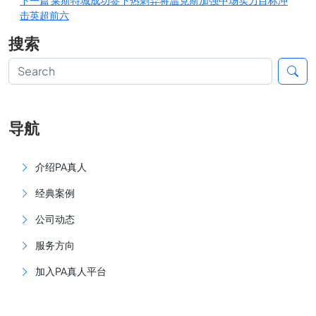
下一篇
莱斯特城成功签下热刺弃将温克斯加强中场实力目标冲
击英超前六
搜索
导航
介绍PA真人
经典案例
公司动态
服务方向
加入PA真人平台