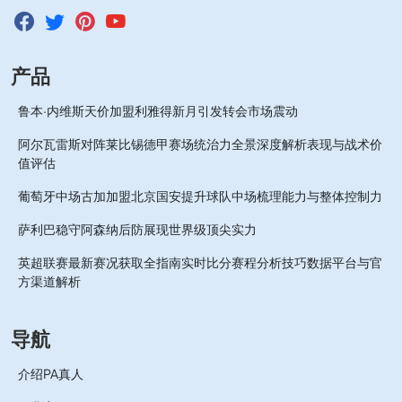
产品
鲁本·内维斯天价加盟利雅得新月引发转会市场震动
阿尔瓦雷斯对阵莱比锡德甲赛场统治力全景深度解析表现与战术价
值评估
葡萄牙中场古加加盟北京国安提升球队中场梳理能力与整体控制力
萨利巴稳守阿森纳后防展现世界级顶尖实力
英超联赛最新赛况获取全指南实时比分赛程分析技巧数据平台与官
方渠道解析
导航
介绍PA真人