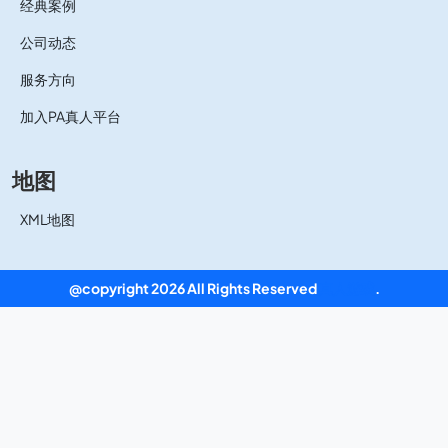
经典案例
公司动态
服务方向
加入PA真人平台
地图
XML地图
@copyright 2026 All Rights Reserved
真人游戏
.