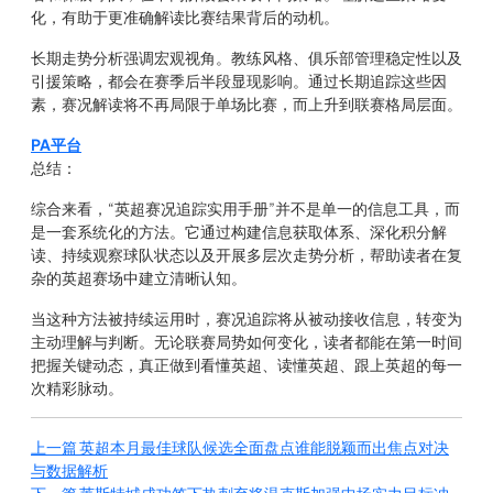
化，有助于更准确解读比赛结果背后的动机。
长期走势分析强调宏观视角。教练风格、俱乐部管理稳定性以及
引援策略，都会在赛季后半段显现影响。通过长期追踪这些因
素，赛况解读将不再局限于单场比赛，而上升到联赛格局层面。
PA平台
总结：
综合来看，“英超赛况追踪实用手册”并不是单一的信息工具，而
是一套系统化的方法。它通过构建信息获取体系、深化积分解
读、持续观察球队状态以及开展多层次走势分析，帮助读者在复
杂的英超赛场中建立清晰认知。
当这种方法被持续运用时，赛况追踪将从被动接收信息，转变为
主动理解与判断。无论联赛局势如何变化，读者都能在第一时间
把握关键动态，真正做到看懂英超、读懂英超、跟上英超的每一
次精彩脉动。
上一篇
英超本月最佳球队候选全面盘点谁能脱颖而出焦点对决
与数据解析