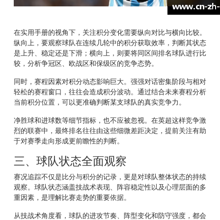
在实用手册的视角下，关注积分变化需要纵向对比与横向比较。
纵向上，要观察球队在连续几轮中的积分获取效率，判断其状态
是上升、稳定还是下滑；横向上，则要将同区间排名球队进行比
较，分析争冠区、欧战区和保级区的竞争态势。
同时，赛程因素对积分动态影响巨大。强强对话密集阶段与相对
轻松的赛程窗口，往往会造成积分波动。通过结合未来赛程分析
当前积分位置，可以更准确判断某支球队的真实竞争力。
净胜球和进球数等细节指标，也不应被忽视。在英超这样竞争激
烈的联赛中，最终排名往往由这些细微差距决定，提前关注有助
于对赛季走向形成更前瞻性的判断。
三、球队状态全面观察
赛况追踪不仅是比分与积分的记录，更是对球队整体状态的持续
观察。球队状态涵盖技战术表现、阵容稳定性以及心理层面的多
重因素，是理解比赛走势的重要依据。
从技战术角度看，球队的进攻节奏、阵型变化和防守强度，都会