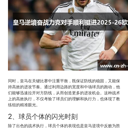
同时，皇马在关键比赛中注重平衡，既保证防线的稳固，又能保
持高效的进攻节奏。通过利用边路的宽度和中场球员的跑动，他
们能够迅速拉开对方防线，从而创造更多的进攻机会。这种战术
上的高效执行，不仅考验了球员们的理解和执行力，也体现了教
练组的精准眼光。
2、球员个体的闪光时刻
除了出色的战术执行，球员个体的表现也是皇马逆境中反败为胜