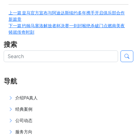
上一篇
皇马官方宣布与阿迪达斯续约多年携手开启俱乐部合作
新篇章
下一篇
约翰马塞洛解放者杯决赛一剑封喉绝杀破门点燃南美夜
铸就传奇时刻
搜索
导航
介绍PA真人
经典案例
公司动态
服务方向