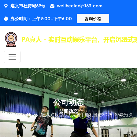
遵义市杜持城69号
wellheeled@163.com
办公时间：上午9:00-下午6:00
咨询价格
公司动态
首页
/
Our News
/
皇马逆境奋战力克对手顺利挺进2025-26欧冠决
赛