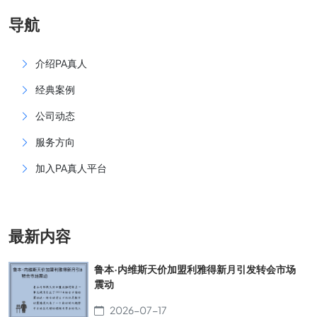
导航
介绍PA真人
经典案例
公司动态
服务方向
加入PA真人平台
最新内容
鲁本·内维斯天价加盟利雅得新月引发转会市场
震动
2026-07-17