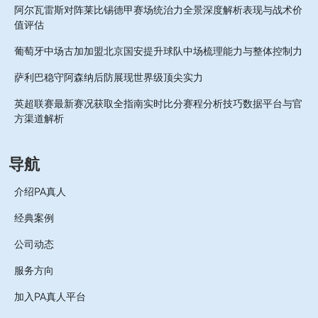
阿尔瓦雷斯对阵莱比锡德甲赛场统治力全景深度解析表现与战术价
值评估
葡萄牙中场古加加盟北京国安提升球队中场梳理能力与整体控制力
萨利巴稳守阿森纳后防展现世界级顶尖实力
英超联赛最新赛况获取全指南实时比分赛程分析技巧数据平台与官
方渠道解析
导航
介绍PA真人
经典案例
公司动态
服务方向
加入PA真人平台