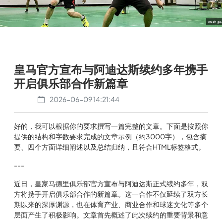
皇马官方宣布与阿迪达斯续约多年携手
开启俱乐部合作新篇章
2026-06-09 14:21:44
好的，我可以根据你的要求撰写一篇完整的文章。下面是按照你
提供的结构和字数要求完成的文章示例（约3000字），包含摘
要、四个方面详细阐述以及总结归纳，且符合HTML标签格式。
---
近日，皇家马德里俱乐部官方宣布与阿迪达斯正式续约多年，双
方将携手开启俱乐部合作的新篇章。这一合作不仅延续了双方长
期以来的深厚渊源，也在体育产业、商业合作和球迷文化等多个
层面产生了积极影响。文章首先概述了此次续约的重要背景和意