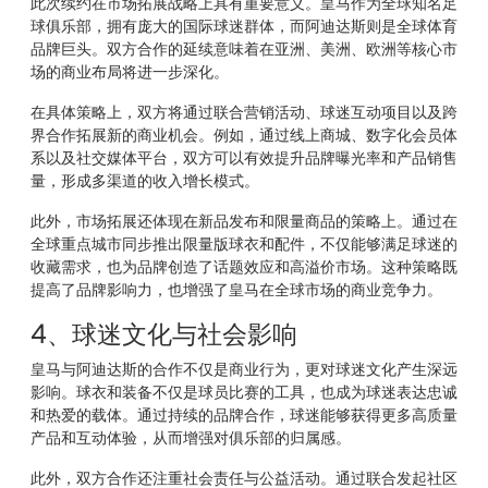
此次续约在市场拓展战略上具有重要意义。皇马作为全球知名足
球俱乐部，拥有庞大的国际球迷群体，而阿迪达斯则是全球体育
品牌巨头。双方合作的延续意味着在亚洲、美洲、欧洲等核心市
场的商业布局将进一步深化。
在具体策略上，双方将通过联合营销活动、球迷互动项目以及跨
界合作拓展新的商业机会。例如，通过线上商城、数字化会员体
系以及社交媒体平台，双方可以有效提升品牌曝光率和产品销售
量，形成多渠道的收入增长模式。
此外，市场拓展还体现在新品发布和限量商品的策略上。通过在
全球重点城市同步推出限量版球衣和配件，不仅能够满足球迷的
收藏需求，也为品牌创造了话题效应和高溢价市场。这种策略既
提高了品牌影响力，也增强了皇马在全球市场的商业竞争力。
4、球迷文化与社会影响
皇马与阿迪达斯的合作不仅是商业行为，更对球迷文化产生深远
影响。球衣和装备不仅是球员比赛的工具，也成为球迷表达忠诚
和热爱的载体。通过持续的品牌合作，球迷能够获得更多高质量
产品和互动体验，从而增强对俱乐部的归属感。
此外，双方合作还注重社会责任与公益活动。通过联合发起社区