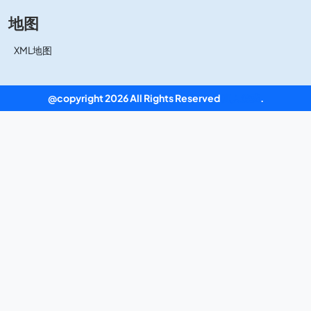
地图
XML地图
@copyright 2026 All Rights Reserved
真人游戏
.