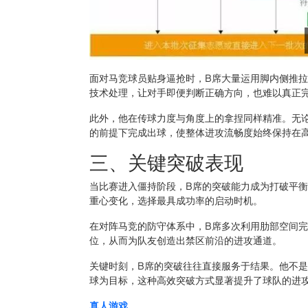
面对马竞球员贴身逼抢时，B席大量运用脚内侧推
技术处理，让对手即便判断正确方向，也难以真正
此外，他在传球力度与角度上的拿捏同样精准。无
的前提下完成出球，使整体进攻流畅度始终保持在
三、关键突破表现
当比赛进入僵持阶段，B席的突破能力成为打破平
重心变化，选择最具成功率的启动时机。
在对阵马竞的防守体系中，B席多次利用肋部空间
位，从而为队友创造出禁区前沿的进攻通道。
关键时刻，B席的突破往往直接服务于结果。他不
球为目标，这种高效突破方式显著提升了球队的进
真人游戏