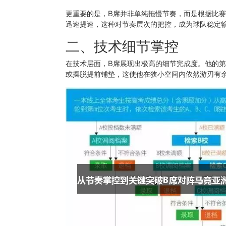
更重要的是，B席并非单纯拖慢节奏，而是根据比
迅速提速，这种对节奏层次的把控，成为球队稳定
二、技术细节掌控
在技术层面，B席展现出极高的细节完成度。他的
或摆脱提前铺垫，这使他在狭小空间内依然游刃有