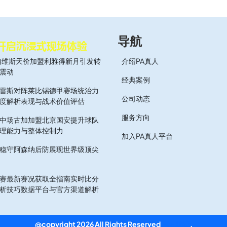
导航
内维斯天价加盟利雅得新月引发转
介绍PA真人
震动
经典案例
雷斯对阵莱比锡德甲赛场统治力
公司动态
度解析表现与战术价值评估
服务方向
中场古加加盟北京国安提升球队
理能力与整体控制力
加入PA真人平台
稳守阿森纳后防展现世界级顶尖
赛最新赛况获取全指南实时比分
析技巧数据平台与官方渠道解析
@copyright 2026 All Rights Reserved
真人游戏
.