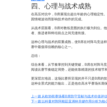
四、心理与战术成熟
在高压对抗中，B席展现出超出年龄的心理稳定性
因情绪波动而影响技术动作的完成。
从战术层面看，B席对教练意图的执行极为到位。
者、推进者和终结前点之间无缝衔接。
这种心理与战术的双重成熟，使B席在对阵马竞这
赛中最值得信赖的核心之一。
总结：
综合来看，从节奏掌控到关键突破，B席在对阵马
阅读比赛节奏稳定局势，还能依靠精湛的技术细节
更深层次地说，这场比赛所呈现的并不只是B席的
这种全景式的能力输出，正是他在高水平赛场长期
上一篇
从欧协联赛场看B席防守贡献与战术价值评
下一篇
以科曼对阵阿根廷亚洲杯关键作用分析为核