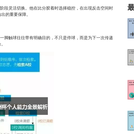
赛阶段灵活切换。他在比分胶着时选择稳控，在出现反击空间时
输出的重要保障。
第一脚触球往往带有明确目的，不只是停球，而是为下一次传递
余。