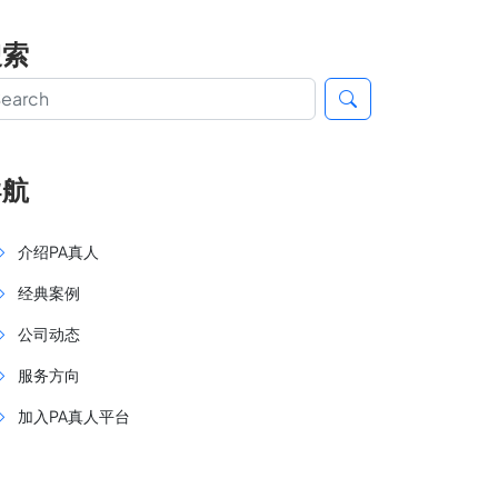
搜索
导航
介绍PA真人
经典案例
公司动态
服务方向
加入PA真人平台