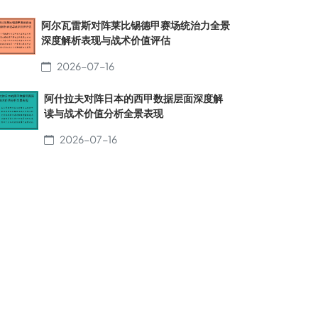
阿尔瓦雷斯对阵莱比锡德甲赛场统治力全景
深度解析表现与战术价值评估
2026-07-16
阿什拉夫对阵日本的西甲数据层面深度解
读与战术价值分析全景表现
2026-07-16