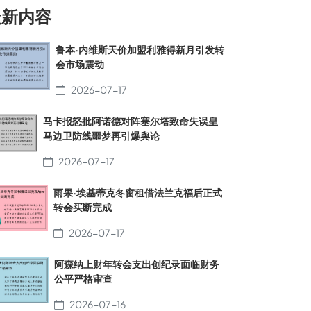
最新内容
鲁本·内维斯天价加盟利雅得新月引发转
会市场震动
2026-07-17
马卡报怒批阿诺德对阵塞尔塔致命失误皇
马边卫防线噩梦再引爆舆论
2026-07-17
雨果·埃基蒂克冬窗租借法兰克福后正式
转会买断完成
2026-07-17
阿森纳上财年转会支出创纪录面临财务
公平严格审查
2026-07-16