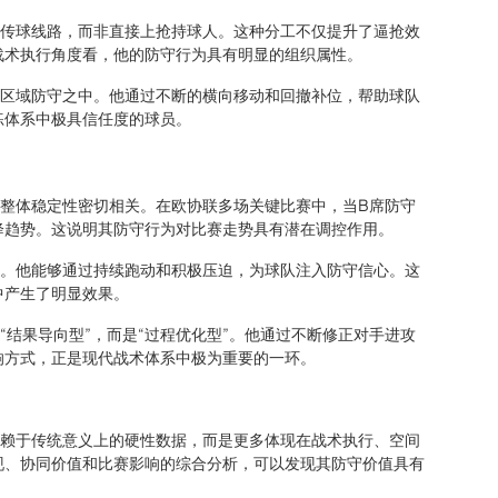
键传球线路，而非直接上抢持球人。这种分工不仅提升了逼抢效
战术执行角度看，他的防守行为具有明显的组织属性。
到区域防守之中。他通过不断的横向移动和回撤补位，帮助球队
练体系中极具信任度的球员。
队整体稳定性密切相关。在欧协联多场关键比赛中，当B席防守
降趋势。这说明其防守行为对比赛走势具有潜在调控作用。
出。他能够通过持续跑动和积极压迫，为球队注入防守信心。这
中产生了明显效果。
“结果导向型”，而是“过程优化型”。他通过不断修正对手进攻
响方式，正是现代战术体系中极为重要的一环。
依赖于传统意义上的硬性数据，而是更多体现在战术执行、空间
现、协同价值和比赛影响的综合分析，可以发现其防守价值具有