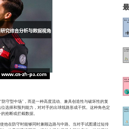
“防守型中场”，而是一种高度流动、兼具创造性与破坏性的复
站位选择和预判能力，对对手的出球线路形成干扰。这种角色定
一的抢断或拦截数据。
这使他在防守时能够同时兼顾边路与中路。当对手试图通过短传