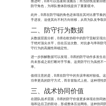
推进时，B席可以迅速前顶施压；而当防线需要回
防守角色，为球队整体防线提供了重要缓冲。
此外，B席在防守端的角色还体现在其对比赛节奏
手进攻、迫使其向不利方向转移，从而为队友争取回
二、防守行为数据
从数据层面分析，B席在欧协联中的防守贡献呈现出
于绝对顶尖水平，但在压迫次数、对抗参与率和防
守行为的高频性和稳定性。
进一步拆解数据可以发现，B席的防守动作多发生
尚未形成之前打断对手节奏。这类防守行为虽然不
率。
值得注意的是，B席在防守中的失误率相对较低。
功率更高的防守方式，而非冒险式上抢。这种理性
三、战术协同价值
在团队战术层面，B席的防守价值更多体现在协同效
场和边后卫的联动，形成整体压迫网络。这种协同