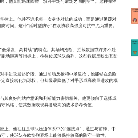
收时，他又能迅速回撤，填补中场与后场之间的空当。这种弹性
的掌控上。他并不追求每一次身体对抗的成功，而是通过延缓对
防时间。这种“延时型防守”在欧协联高强度对抗中尤为重要。
“低爆发、高持续”的特点。其场均抢断、拦截数据或许并不处
守跑动距离等指标上，往往位居球队前列。这些数据反映出其防
在对手进攻发起阶段。通过前场反抢和中场逼抢，他能够在危险
一定直接转化为球权，但却显著降低了对手形成高质量进攻的概
这与其良好的站位意识和判断能力密切相关。他更倾向于选择成
防守风格，使其数据表现具备较高的战术参考价值。
应上。他往往是球队压迫体系中的“连接点”，通过与前锋、中
防守，使球队在欧协联赛场上能够保持较高的防守一致性。