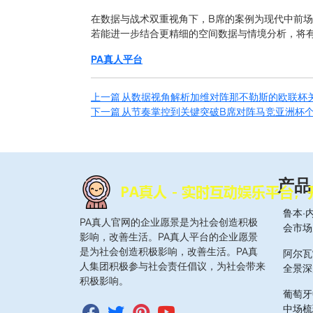
在数据与战术双重视角下，B席的案例为现代中前
若能进一步结合更精细的空间数据与情境分析，将
PA真人平台
上一篇
从数据视角解析加维对阵那不勒斯的欧联杯
下一篇
从节奏掌控到关键突破B席对阵马竞亚洲杯
产品
鲁本·
PA真人官网的企业愿景是为社会创造积极
会市场
影响，改善生活。PA真人平台的企业愿景
是为社会创造积极影响，改善生活。PA真
阿尔瓦
人集团积极参与社会责任倡议，为社会带来
全景深
积极影响。
葡萄牙
中场梳