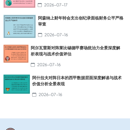
2026-07-17
阿森纳上财年转会支出创纪录面临财务公平严格
审查
2026-07-16
阿尔瓦雷斯对阵莱比锡德甲赛场统治力全景深度解
析表现与战术价值评估
2026-07-16
阿什拉夫对阵日本的西甲数据层面深度解读与战术
价值分析全景表现
2026-07-16