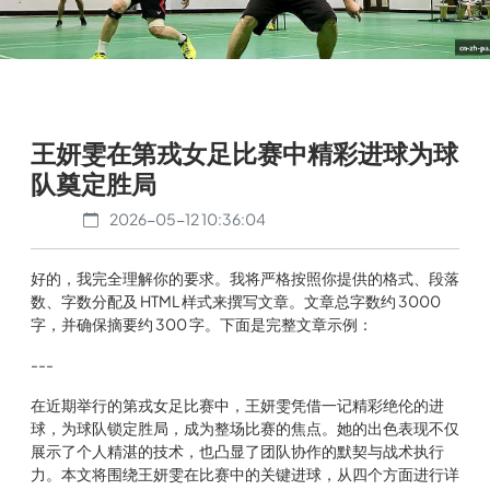
王妍雯在第戎女足比赛中精彩进球为球
队奠定胜局
2026-05-12 10:36:04
好的，我完全理解你的要求。我将严格按照你提供的格式、段落
数、字数分配及 HTML 样式来撰写文章。文章总字数约 3000
字，并确保摘要约 300 字。下面是完整文章示例：
---
在近期举行的第戎女足比赛中，王妍雯凭借一记精彩绝伦的进
球，为球队锁定胜局，成为整场比赛的焦点。她的出色表现不仅
展示了个人精湛的技术，也凸显了团队协作的默契与战术执行
力。本文将围绕王妍雯在比赛中的关键进球，从四个方面进行详