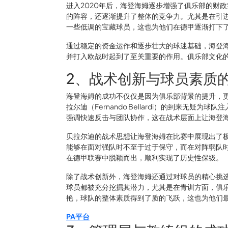
进入2020年后，海登海姆逐步增强了俱乐部的财
的阵容，还逐渐提升了整体的竞争力。尤其是在引
一些低调的宝藏球员，这也为他们在德甲逐渐打下
通过稳定的资金运作和逐步壮大的球迷基础，海登
并打入欧战时起到了至关重要的作用。俱乐部文化
2、战术创新与球员素质
海登海姆的成功不仅仅是因为俱乐部背景的提升，更
拉尔迪（Fernando Bellardi）的到来无
强调快速反击与团队协作，这在战术层面上让海登
贝拉尔迪的战术思想让海登海姆在比赛中展现出了
能够在面对强队时不至于过于保守，而在对阵弱队
在德甲联赛中脱颖而出，顺利实现了历史性保级。
除了战术创新外，海登海姆还通过对球员的精心挑
球员都被充分挖掘其潜力，尤其是在青训方面，俱
艳，球队的整体素质得到了质的飞跃，这也为他们
PA平台