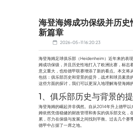
海登海姆成功保级并历史
新篇章
2026-05-11 16:20:23
海登海姆足球俱乐部（Heidenheim）近年来的表
姆成功保级，并且历史性地打入了欧洲比赛，标志
意义重大，也给德甲联赛增添了新的看点。本文将
包括：俱乐部历史和背景的提升，战术和球员素质
这些方面的探讨，我们可以更深入地理解海登海姆
1、俱乐部历史与背景的
海登海姆的崛起并非偶然。自从2014年升上德甲
姆依然凭借稳健的财政管理和务实的俱乐部文化，
累，尽力在保级与发展之间找到平衡。过去几个赛
德甲中占据了一席之地。