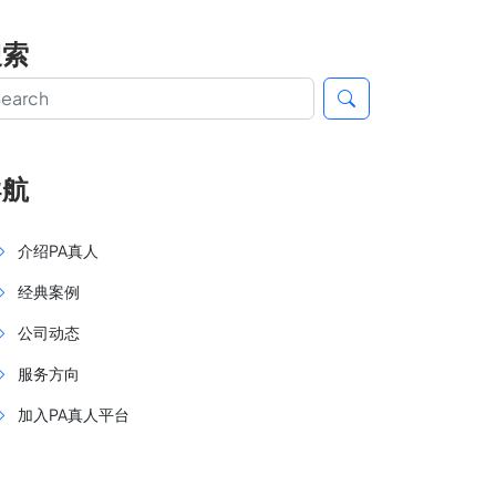
搜索
导航
介绍PA真人
经典案例
公司动态
服务方向
加入PA真人平台