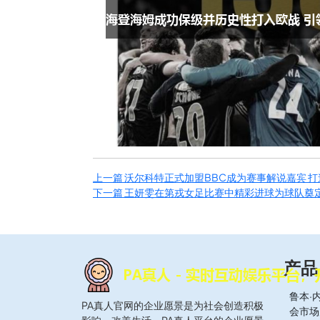
上一篇
沃尔科特正式加盟BBC成为赛事解说嘉宾 
下一篇
王妍雯在第戎女足比赛中精彩进球为球队奠
产品
鲁本·
PA真人官网的企业愿景是为社会创造积极
会市场