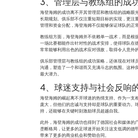
3、管理层与教练组的成
海登海姆的成功离不开其管理层和教练组的战略眼
长期规划。俱乐部不仅注重短期目标的实现，更注
管理和资金分配，海登海姆不仅能够保证球队的正
教练组方面，海登海姆并不依赖单一战术，而是根
一场比赛都能作出针对性的战术安排，使得球队在
常常能够利用出色的战术应对强敌，取得令人意外
俱乐部管理层与教练组的成功策略，还体现在对球
沟通，塑造了一个和谐而又充满斗志的氛围。这种
最大潜力。
4、球迷支持与社会反响
海登海姆的崛起离不开球迷的热情支持。作为一支
庞大，但他们的忠诚与支持却是球队的重要动力。
持，还能够在关键时刻激励球员超越自我。
此外，海登海姆的成功也得到了德国社会和媒体的广
垄断格局，让更多的足球迷开始关注这支低调的德
带来了更多的商业机会和赞助合同。