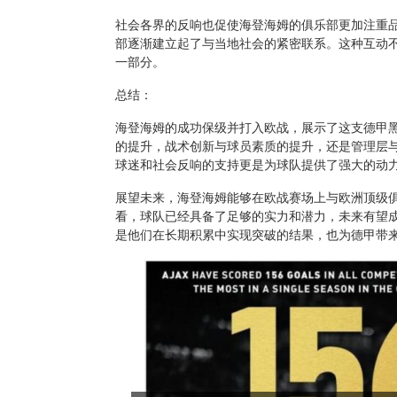
社会各界的反响也促使海登海姆的俱乐部更加注重
部逐渐建立起了与当地社会的紧密联系。这种互动
一部分。
总结：
海登海姆的成功保级并打入欧战，展示了这支德甲
的提升，战术创新与球员素质的提升，还是管理层
球迷和社会反响的支持更是为球队提供了强大的动
展望未来，海登海姆能够在欧战赛场上与欧洲顶级
看，球队已经具备了足够的实力和潜力，未来有望
是他们在长期积累中实现突破的结果，也为德甲带