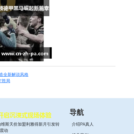
打造全新解说风格
定胜局
导航
内维斯天价加盟利雅得新月引发转
介绍PA真人
震动