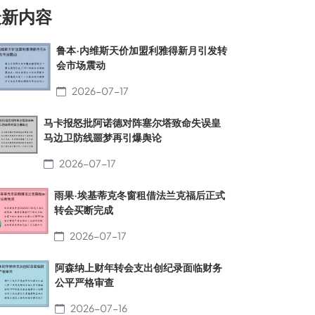
最新内容
鲁本·内维斯天价加盟利雅得新月引发转
会市场震动
2026-07-17
马卡报怒批阿诺德对阵塞尔塔致命失误皇
马边卫防线噩梦再引爆舆论
2026-07-17
雨果·埃基蒂克冬窗租借法兰克福后正式
转会买断完成
2026-07-17
阿森纳上财年转会支出创纪录面临财务
公平严格审查
2026-07-16