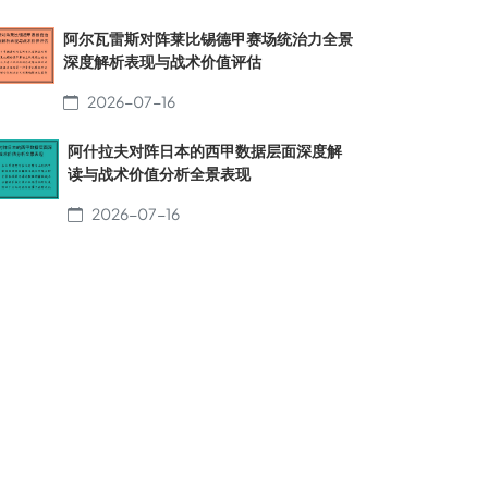
阿尔瓦雷斯对阵莱比锡德甲赛场统治力全景
深度解析表现与战术价值评估
2026-07-16
阿什拉夫对阵日本的西甲数据层面深度解
读与战术价值分析全景表现
2026-07-16