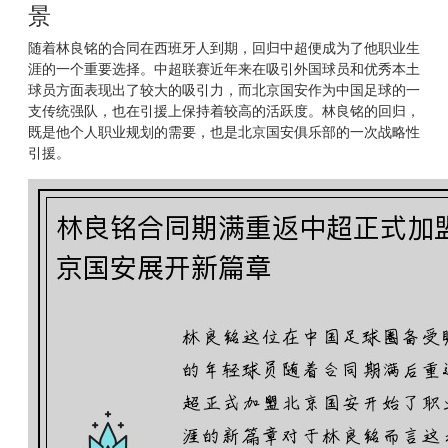
景
随着林良铭的合同在西班牙人到期，回归中超便成为了他职业生
涯的一个重要选择。中超联赛近年来在吸引外国球员和优秀本土
球员方面表现出了较大的吸引力，而北京国安作为中国足球的一
支传统强队，也在引援上保持着较高的活跃度。林良铭的回归，
既是他个人职业规划的需要，也是北京国安俱乐部的一次战略性
引援。