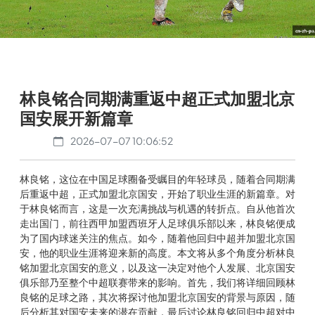
林良铭合同期满重返中超正式加盟北京
国安展开新篇章
2026-07-07 10:06:52
林良铭，这位在中国足球圈备受瞩目的年轻球员，随着合同期满
后重返中超，正式加盟北京国安，开始了职业生涯的新篇章。对
于林良铭而言，这是一次充满挑战与机遇的转折点。自从他首次
走出国门，前往西甲加盟西班牙人足球俱乐部以来，林良铭便成
为了国内球迷关注的焦点。如今，随着他回归中超并加盟北京国
安，他的职业生涯将迎来新的高度。本文将从多个角度分析林良
铭加盟北京国安的意义，以及这一决定对他个人发展、北京国安
俱乐部乃至整个中超联赛带来的影响。首先，我们将详细回顾林
良铭的足球之路，其次将探讨他加盟北京国安的背景与原因，随
后分析其对国安未来的潜在贡献，最后讨论林良铭回归中超对中