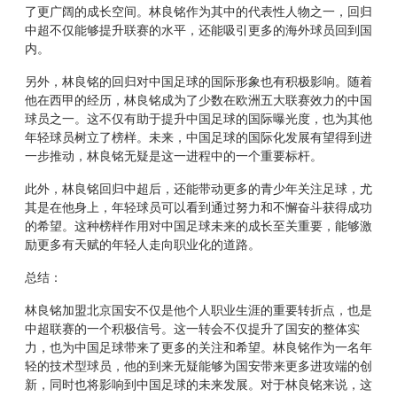
了更广阔的成长空间。林良铭作为其中的代表性人物之一，回归
中超不仅能够提升联赛的水平，还能吸引更多的海外球员回到国
内。
另外，林良铭的回归对中国足球的国际形象也有积极影响。随着
他在西甲的经历，林良铭成为了少数在欧洲五大联赛效力的中国
球员之一。这不仅有助于提升中国足球的国际曝光度，也为其他
年轻球员树立了榜样。未来，中国足球的国际化发展有望得到进
一步推动，林良铭无疑是这一进程中的一个重要标杆。
此外，林良铭回归中超后，还能带动更多的青少年关注足球，尤
其是在他身上，年轻球员可以看到通过努力和不懈奋斗获得成功
的希望。这种榜样作用对中国足球未来的成长至关重要，能够激
励更多有天赋的年轻人走向职业化的道路。
总结：
林良铭加盟北京国安不仅是他个人职业生涯的重要转折点，也是
中超联赛的一个积极信号。这一转会不仅提升了国安的整体实
力，也为中国足球带来了更多的关注和希望。林良铭作为一名年
轻的技术型球员，他的到来无疑能够为国安带来更多进攻端的创
新，同时也将影响到中国足球的未来发展。对于林良铭来说，这