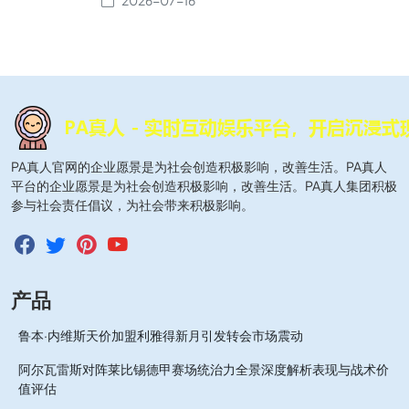
2026-07-16
PA真人官网的企业愿景是为社会创造积极影响，改善生活。PA真人
平台的企业愿景是为社会创造积极影响，改善生活。PA真人集团积极
参与社会责任倡议，为社会带来积极影响。
产品
鲁本·内维斯天价加盟利雅得新月引发转会市场震动
阿尔瓦雷斯对阵莱比锡德甲赛场统治力全景深度解析表现与战术价
值评估