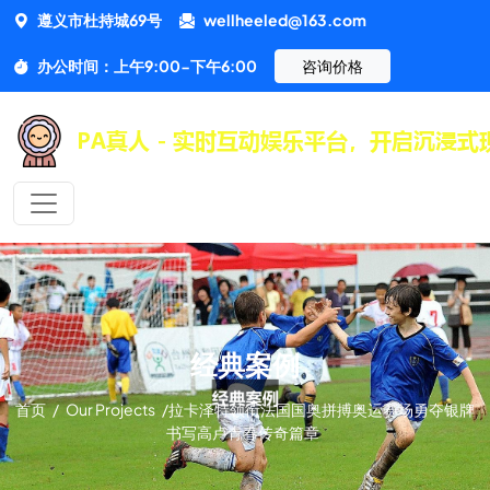
遵义市杜持城69号
wellheeled@163.com
办公时间：上午9:00-下午6:00
咨询价格
经典案例
首页
/
Our Projects
/
拉卡泽特领衔法国国奥拼搏奥运赛场勇夺银牌
书写高卢青春传奇篇章