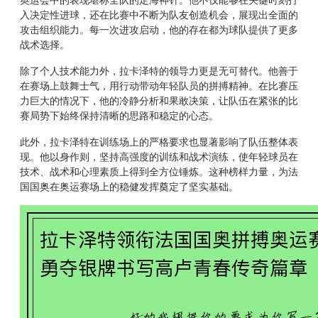
入决定性进球，还在比赛中不断为队友创造机会，展现出全面的
攻击组织能力。每一次进攻启动，他的存在都为球队提供了更多
战术选择。
除了个人技术能力外，拉卡泽特的领导力更是无可替代。他善于
在赛场上鼓舞士气，用行动带动年轻队员的拼搏精神。在比赛压
力巨大的情况下，他的冷静分析和果敢决策，让队伍在紧张的比
赛局势下始终保持清晰的思路和稳定的心态。
此外，拉卡泽特在训练场上的严格要求也显著影响了队伍整体表
现。他以身作则，坚持高强度的训练和战术演练，使年轻球员在
技术、战术和心理素质上得到全方位锤炼。这种榜样力量，为法
国国奥在奥运赛场上的稳健发挥奠定了坚实基础。