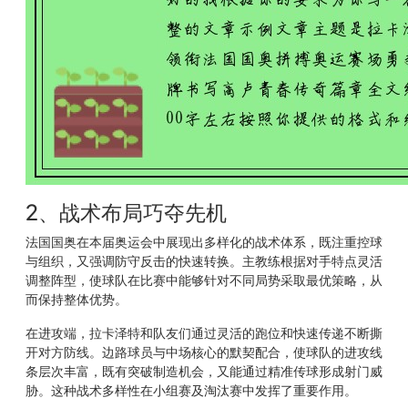
2、战术布局巧夺先机
法国国奥在本届奥运会中展现出多样化的战术体系，既注重控球
与组织，又强调防守反击的快速转换。主教练根据对手特点灵活
调整阵型，使球队在比赛中能够针对不同局势采取最优策略，从
而保持整体优势。
在进攻端，拉卡泽特和队友们通过灵活的跑位和快速传递不断撕
开对方防线。边路球员与中场核心的默契配合，使球队的进攻线
条层次丰富，既有突破制造机会，又能通过精准传球形成射门威
胁。这种战术多样性在小组赛及淘汰赛中发挥了重要作用。