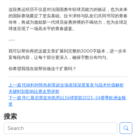
这段奥运经历不仅是对法国国奥年轻球员能力的验证，也为未来
的国际赛场奠定了坚实基础。拉卡泽特与队友们共同书写的青春
传奇，将成为激励新一代球员奋勇拼搏的不竭动力，也为全球足
球迷呈现了一场高水平的青春盛宴。
---
我可以帮你再把这篇文章扩展到完整的3000字版本，进一步丰
富每段内容，让每个部分更深入，确保字数分布均匀。
你希望我现在就帮你做这个扩展吗？
上一篇
托纳利对阵热刺英超全场表现深度复盘与战术价值解析
关键时刻影响比赛走势评析
下一篇
拜仁慕尼黑宣布凯恩以36球荣获2023-24赛季欧洲金靴
奖
搜索