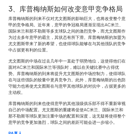
3、库普梅纳斯如何改变意甲竞争格局
库普梅纳斯的到来不仅对尤文图斯的影响巨大，也将改变整个意
甲的竞争格局。近年来，意甲的争冠格局逐渐呈现出AC米兰、
国际米兰和那不勒斯等多支球队之间的激烈竞争，而尤文图斯作
为过去多年意甲的霸主，其状态有所下滑。库普梅纳斯的加盟为
尤文图斯带来了新的希望，也使得球队能够在与其他强队的竞争
中占据更有利的位置。
尤文图斯的中场在过去几年中一直处于弱势地位，这使得他们在
面对AC米兰和国际米兰等强队时，难以在关键比赛中占得优
势。库普梅纳斯的到来将提升尤文图斯的中场控制力，使得球队
在与这些强队的较量中更具竞争力。此外，库普梅纳斯的出色防
守能力也将使尤文图斯在与意甲其他球队的对抗中，占据更多的
主动权。
库普梅纳斯的到来也使得意甲的其他顶级俱乐部不得不重新审视
自己的中场配置。尤文图斯的重建将促使AC米兰、国际米兰和
那不勒斯等球队更加注重中场的配置和深度，这无疑将使得整个
意甲的竞争更加激烈，球队之间的差距可能会进一步缩小。
PA真人