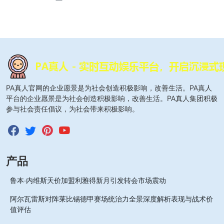
PA真人官网的企业愿景是为社会创造积极影响，改善生活。PA真人
平台的企业愿景是为社会创造积极影响，改善生活。PA真人集团积极
参与社会责任倡议，为社会带来积极影响。
产品
鲁本·内维斯天价加盟利雅得新月引发转会市场震动
阿尔瓦雷斯对阵莱比锡德甲赛场统治力全景深度解析表现与战术价
值评估