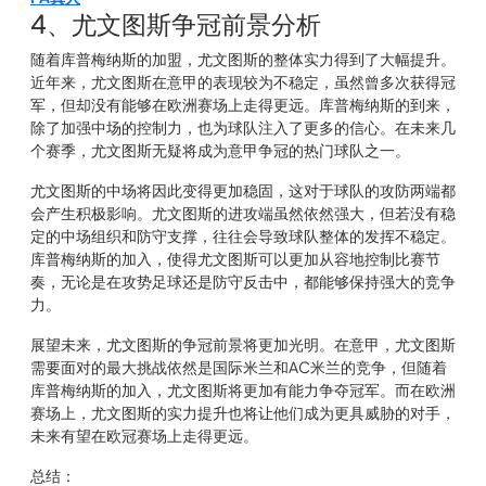
4、尤文图斯争冠前景分析
随着库普梅纳斯的加盟，尤文图斯的整体实力得到了大幅提升。
近年来，尤文图斯在意甲的表现较为不稳定，虽然曾多次获得冠
军，但却没有能够在欧洲赛场上走得更远。库普梅纳斯的到来，
除了加强中场的控制力，也为球队注入了更多的信心。在未来几
个赛季，尤文图斯无疑将成为意甲争冠的热门球队之一。
尤文图斯的中场将因此变得更加稳固，这对于球队的攻防两端都
会产生积极影响。尤文图斯的进攻端虽然依然强大，但若没有稳
定的中场组织和防守支撑，往往会导致球队整体的发挥不稳定。
库普梅纳斯的加入，使得尤文图斯可以更加从容地控制比赛节
奏，无论是在攻势足球还是防守反击中，都能够保持强大的竞争
力。
展望未来，尤文图斯的争冠前景将更加光明。在意甲，尤文图斯
需要面对的最大挑战依然是国际米兰和AC米兰的竞争，但随着
库普梅纳斯的加入，尤文图斯将更加有能力争夺冠军。而在欧洲
赛场上，尤文图斯的实力提升也将让他们成为更具威胁的对手，
未来有望在欧冠赛场上走得更远。
总结：