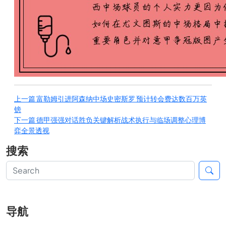
上一篇
富勒姆引进阿森纳中场史密斯罗 预计转会费达数百万英
镑
下一篇
德甲强强对话胜负关键解析战术执行与临场调整心理博
弈全景透视
搜索
导航