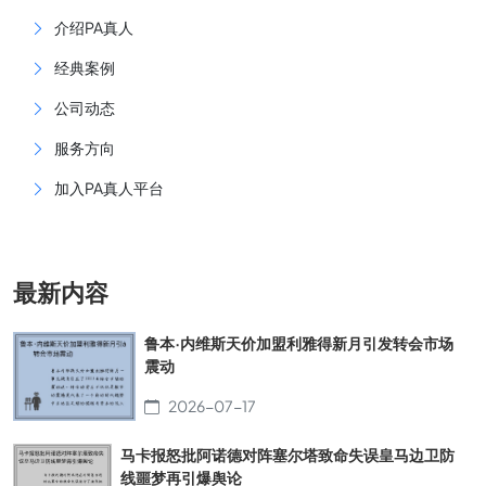
介绍PA真人
经典案例
公司动态
服务方向
加入PA真人平台
最新内容
鲁本·内维斯天价加盟利雅得新月引发转会市场
震动
2026-07-17
马卡报怒批阿诺德对阵塞尔塔致命失误皇马边卫防
线噩梦再引爆舆论