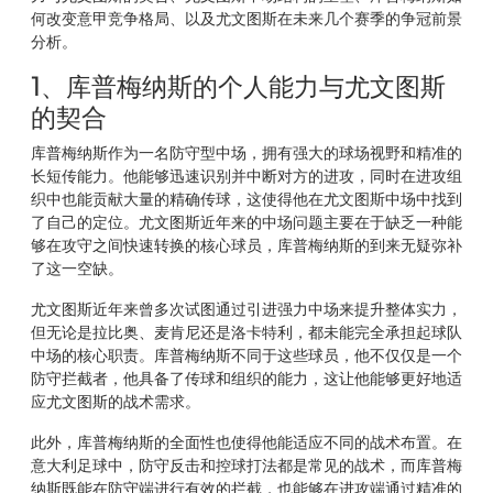
何改变意甲竞争格局、以及尤文图斯在未来几个赛季的争冠前景
分析。
1、库普梅纳斯的个人能力与尤文图斯
的契合
库普梅纳斯作为一名防守型中场，拥有强大的球场视野和精准的
长短传能力。他能够迅速识别并中断对方的进攻，同时在进攻组
织中也能贡献大量的精确传球，这使得他在尤文图斯中场中找到
了自己的定位。尤文图斯近年来的中场问题主要在于缺乏一种能
够在攻守之间快速转换的核心球员，库普梅纳斯的到来无疑弥补
了这一空缺。
尤文图斯近年来曾多次试图通过引进强力中场来提升整体实力，
但无论是拉比奥、麦肯尼还是洛卡特利，都未能完全承担起球队
中场的核心职责。库普梅纳斯不同于这些球员，他不仅仅是一个
防守拦截者，他具备了传球和组织的能力，这让他能够更好地适
应尤文图斯的战术需求。
此外，库普梅纳斯的全面性也使得他能适应不同的战术布置。在
意大利足球中，防守反击和控球打法都是常见的战术，而库普梅
纳斯既能在防守端进行有效的拦截，也能够在进攻端通过精准的