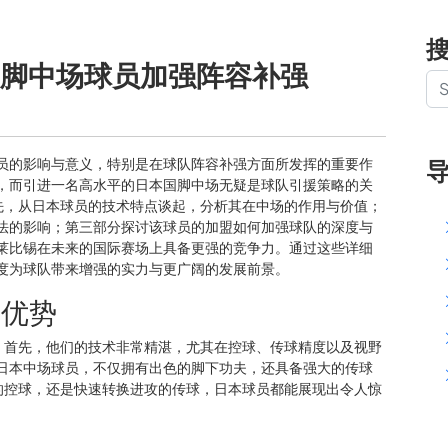
国脚中场球员加强阵容补强
员的影响与意义，特别是在球队阵容补强方面所发挥的重要作
，而引进一名高水平的日本国脚中场无疑是球队引援策略的关
先，从日本球员的技术特点谈起，分析其在中场的作用与价值；
法的影响；第三部分探讨该球员的加盟如何加强球队的深度与
莱比锡在未来的国际赛场上具备更强的竞争力。通过这些详细
度为球队带来增强的实力与更广阔的发展前景。
与优势
。首先，他们的技术非常精湛，尤其在控球、传球精度以及视野
日本中场球员，不仅拥有出色的脚下功夫，还具备强大的传球
的控球，还是快速转换进攻的传球，日本球员都能展现出令人惊