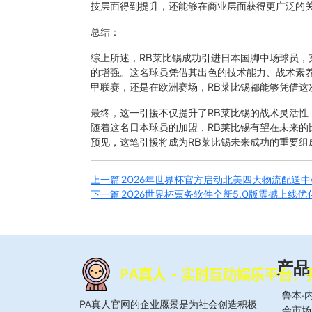
技层面得到提升，还能够在商业层面获得更广泛的
总结：
综上所述，RB莱比锡成功引进日本国脚中场球员，
的增强。这名球员凭借其出色的技术能力、战术素
甲联赛，还是在欧洲赛场，RB莱比锡都能够凭借这
最终，这一引援不仅提升了RB莱比锡的战术灵活性
随着这名日本球员的加盟，RB莱比锡有望在未来的
预见，这笔引援将成为RB莱比锡未来成功的重要组
上一篇
2026年世界杯官方启动北美四大物流配送
下一篇
2026世界杯票务软件全新5.0版震撼上线
产品
鲁本·
PA真人官网的企业愿景是为社会创造积极
会市场