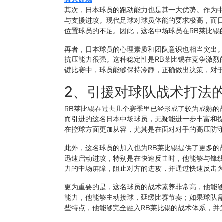
其次，日本球员的跑动能力也是其一大优势。作为
与支援进攻。现代足球对球员体能的要求极高，而
位置球员的不足。因此，这名中场球员在RB莱比锡
再者，日本球员的心理素质和团队意识也相当突出
抗压能力很强。这种稳定性是RB莱比锡在竞争激烈
键比赛中，球员能够保持冷静，正确做出决策，对
2、引援对球队战术打法
RB莱比锡在过去几个赛季里已经形成了较为成熟的
而引进的这名日本中场球员，无疑能进一步丰富和
在控球方面更加从容，尤其是在面对对手的高压防
此外，这名球员的加入也为RB莱比锡提供了更多的
迅速启动进攻，特别是在快速反击时，他能够与锋
力的中场屏障，阻止对方的进攻，并通过快速反击
更为重要的是，这名球员的战术素养非常高，他能
能力，他能够主动接球，延缓比赛节奏；如果球队
些特点，他能够完全融入RB莱比锡的战术体系，并