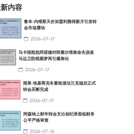
最新内容
鲁本·内维斯天价加盟利雅得新月引发转
会市场震动
2026-07-17
马卡报怒批阿诺德对阵塞尔塔致命失误皇
马边卫防线噩梦再引爆舆论
2026-07-17
雨果·埃基蒂克冬窗租借法兰克福后正式
转会买断完成
2026-07-17
阿森纳上财年转会支出创纪录面临财务
公平严格审查
2026-07-16