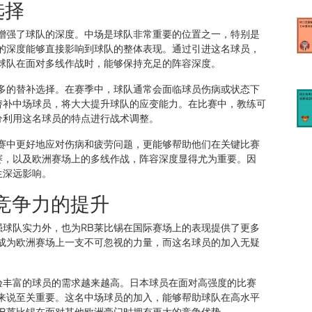
选择
增强了球队的深度。中场是球队非常重要的位置之一，特别是
的深度能够直接影响到球队的整体表现。通过引进这名球员，
球队在面对多线作战时，能够保持充足的阵容深度。
多的替补选择。在赛季中，球队通常会面临球员伤病或状态下
替补中场球员，将大大提升球队的应变能力。在比赛中，教练可
分利用这名球员的特点进行战术调整。
赛中更好地应对伤病和疲劳问题，更能够帮助他们在关键比赛
赛，以及欧洲赛场上的多线作战，阵容深度显得尤为重要。因
生深远影响。
竞争力的提升
球队实力外，也为RB莱比锡在国际赛场上的表现提供了更多
成为欧洲赛场上一支不可忽视的力量，而这名球员的加入无疑
验丰富的球员的需求越来越高。日本球员在面对高强度的比赛
来说至关重要。这名中场球员的加入，能够帮助球队在高水平
B莱比锡在面对其他欧洲豪门时拥有更大的竞争优势。