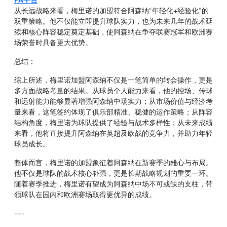
从长远战略来看，梅里诺的加盟符合阿森纳“年轻化+经验化”的
双重策略。他不仅能立即提升球队实力，也为未来几年的战术延
续和核心阵容稳定奠定基础，使阿森纳在争夺联赛冠军和欧洲赛
场荣誉时具备更大优势。
总结：
综上所述，梅里诺加盟阿森纳不仅是一笔简单的转会操作，更是
多方面战略考量的结果。从球员个人能力来看，他的控场、传球
和远射能力能够显著增强阿森纳中场实力；从市场价值与经济考
量来看，这笔签约体现了俱乐部精准、稳健的运作策略；从阵容
结构角度，梅里诺为球队提供了经验与战术多样性；从未来成绩
来看，他将直接提升阿森纳在英超及欧战的竞争力，并助力年轻
球员成长。
整体而言，梅里诺的加盟象征着阿森纳在新赛季的雄心与布局。
他不仅是球队的战术核心补强，更是长期战略规划的重要一环。
随着赛季推进，梅里诺有望成为阿森纳中场不可或缺的支柱，带
领球队在国内和欧洲赛场取得更优异的成绩。
---