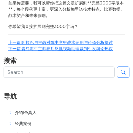
如果你需要，我可以帮你把这篇文章扩展到**完整3000字版本
**，每个段落更丰富，更深入分析梅里诺技术特点、比赛数据、
战术契合和未来影响。
你希望我直接扩展到完整3000字吗？
上一篇
阿拉巴与里昂对阵中意甲战术运用与价值分析探讨
下一篇
青岛海牛主帅赛后怒批视频助理裁判引发舆论热议
搜索
导航
介绍PA真人
经典案例