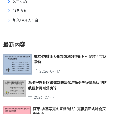
公司动态
服务方向
加入PA真人平台
最新内容
鲁本·内维斯天价加盟利雅得新月引发转会市场
震动
2026-07-17
马卡报怒批阿诺德对阵塞尔塔致命失误皇马边卫防
线噩梦再引爆舆论
2026-07-17
雨果·埃基蒂克冬窗租借法兰克福后正式转会买