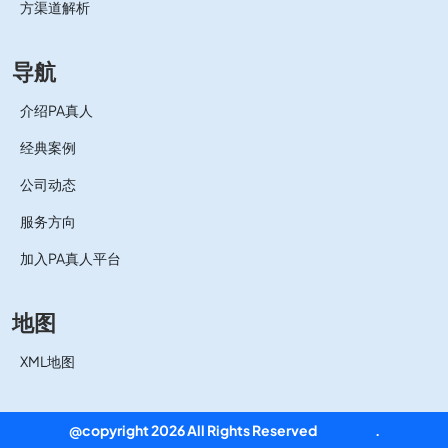
方渠道解析
导航
介绍PA真人
经典案例
公司动态
服务方向
加入PA真人平台
地图
XML地图
@copyright 2026 All Rights Reserved
真人游戏
.