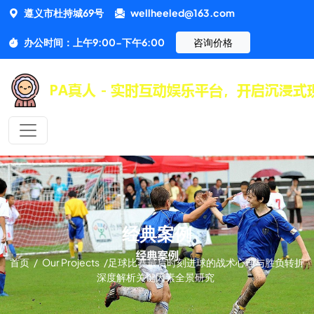
遵义市杜持城69号
wellheeled@163.com
办公时间：上午9:00-下午6:00
咨询价格
经典案例
首页
/
Our Projects
/
足球比赛最后时刻进球的战术心理与胜负转折
深度解析关键因素全景研究