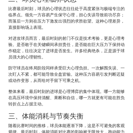
比赛最后时刻，球员的心理状态往往处于高度紧张与极端专注的
临界点。领先一方容易产生保守心理，担心失误导致前功尽弃；
而落后一方则在压力下激发出强烈的求胜欲望。这种心理差异，
直接影响场上表现。
对进攻球员而言，最后时刻的射门不仅是技术考验，更是心理考
验。是否敢于在关键瞬间承担责任，是否能在巨大压力下保持动
作稳定，往往决定了进球是否发生。许多经典绝杀，正是源于球
员强大的心理韧性。
防守球员在终局阶段同样承受巨大心理负担。一次解围失误、一
次盯人不紧，都可能导致全盘皆输。这种压力容易引发判断迟疑
或动作变形，从而给对手留下可乘之机。
整体来看，最后时刻的进球是心理博弈的集中体现。哪一方能够
在高压环境中保持清醒、果断和自信，哪一方就更有可能在胜负
转折点上占据主动。
三、体能消耗与节奏失衡
随着比赛时间的推移，球员体能逐渐下降，这是不可避免的客观
规律。最后时刻，体能消耗对比赛的影响被无限放大，跑动能力