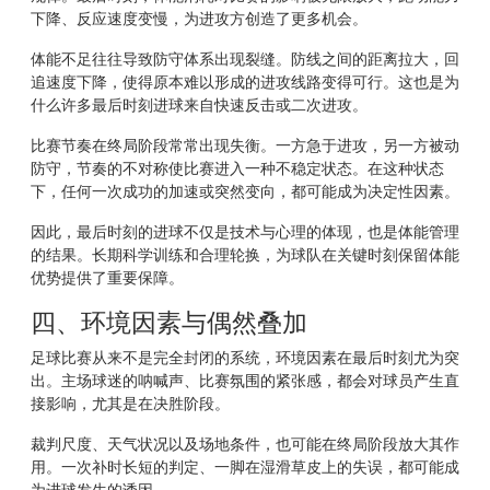
下降、反应速度变慢，为进攻方创造了更多机会。
体能不足往往导致防守体系出现裂缝。防线之间的距离拉大，回
追速度下降，使得原本难以形成的进攻线路变得可行。这也是为
什么许多最后时刻进球来自快速反击或二次进攻。
比赛节奏在终局阶段常常出现失衡。一方急于进攻，另一方被动
防守，节奏的不对称使比赛进入一种不稳定状态。在这种状态
下，任何一次成功的加速或突然变向，都可能成为决定性因素。
因此，最后时刻的进球不仅是技术与心理的体现，也是体能管理
的结果。长期科学训练和合理轮换，为球队在关键时刻保留体能
优势提供了重要保障。
四、环境因素与偶然叠加
足球比赛从来不是完全封闭的系统，环境因素在最后时刻尤为突
出。主场球迷的呐喊声、比赛氛围的紧张感，都会对球员产生直
接影响，尤其是在决胜阶段。
裁判尺度、天气状况以及场地条件，也可能在终局阶段放大其作
用。一次补时长短的判定、一脚在湿滑草皮上的失误，都可能成
为进球发生的诱因。