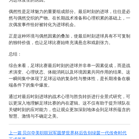
偶然性是足球魅力的重要组成部分。最后时刻的进球，往往是必
然与偶然交织的产物。在长期战术准备和心理积累的基础上，一
次偶发事件恰好被转化为进球机会。
正是这种环境与偶然因素的叠加，使最后时刻进球具有不可复制
的独特价值，也让足球比赛始终充满悬念和戏剧张力。
总结：
综合来看，足球比赛最后时刻的进球并非单一因素促成，而是战
术演变、心理状态、体能消耗以及环境因素共同作用的结果。这
一瞬间集中体现了足球运动的复杂性与整体性，是长期准备在极
端条件下的集中爆发。
通过对最后时刻进球的战术心理与胜负转折进行全景式研究，可
以更深入地理解足球比赛的内在逻辑。这不仅有助于提升球队在
关键时刻的应对能力，也让观众更加深刻地体会到足球所蕴含的
智慧、激情与不确定之美。
上一篇
贝尔夺美职联冠军圆梦世界杯后告别绿茵一代传奇时代