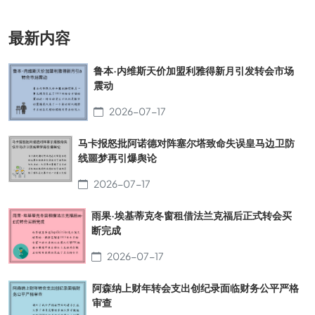
最新内容
鲁本·内维斯天价加盟利雅得新月引发转会市场
震动
2026-07-17
马卡报怒批阿诺德对阵塞尔塔致命失误皇马边卫防
线噩梦再引爆舆论
2026-07-17
雨果·埃基蒂克冬窗租借法兰克福后正式转会买
断完成
2026-07-17
阿森纳上财年转会支出创纪录面临财务公平严格
审查