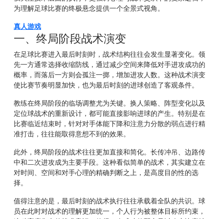
为理解足球比赛的终极悬念提供一个全景式视角。
真人游戏
一、终局阶段战术演变
在足球比赛进入最后时刻时，战术结构往往会发生显著变化。领
先一方通常选择收缩防线，通过减少空间来降低对手进攻成功的
概率，而落后一方则会孤注一掷，增加进攻人数。这种战术演变
使比赛节奏明显加快，也为最后时刻的进球创造了客观条件。
教练在终局阶段的临场调整尤为关键。换人策略、阵型变化以及
定位球战术的重新设计，都可能直接影响进球的产生。特别是在
比赛临近结束时，针对对手体能下降和注意力分散的弱点进行精
准打击，往往能取得意想不到的效果。
此外，终局阶段的战术往往更加直接和简化。长传冲吊、边路传
中和二次进攻成为主要手段。这种看似简单的战术，其实建立在
对时间、空间和对手心理的精确判断之上，是高度目的性的选
择。
值得注意的是，最后时刻的战术执行往往承载着全队的共识。球
员在此时对战术的理解更加统一，个人行为被整体目标所约束，