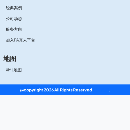
经典案例
公司动态
服务方向
加入PA真人平台
地图
XML地图
@copyright 2026 All Rights Reserved
真人游戏
.