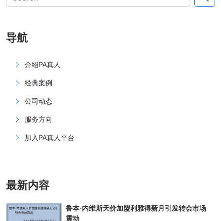
导航
介绍PA真人
经典案例
公司动态
服务方向
加入PA真人平台
最新内容
鲁本·内维斯天价加盟利雅得新月引发转会市场
震动