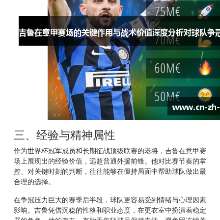
三、经验与精神属性
作为世界杯冠军成员和长期征战顶级联赛的老将，吉鲁在意甲赛
场上展现出的经验价值，远超普通外援前锋。他对比赛节奏的掌
控、对关键时刻的判断，往往能够在僵持局面中帮助球队做出最
合理的选择。
在争冠压力巨大的赛季后半段，球队更容易受到情绪与心理因素
影响。吉鲁凭借沉稳的性格和职业态度，在更衣室中扮演着稳定