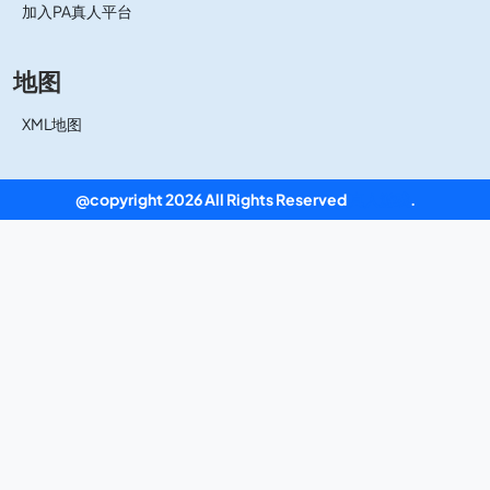
加入PA真人平台
地图
XML地图
@copyright 2026 All Rights Reserved
真人游戏
.