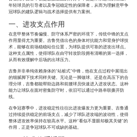
年轻球员的引导者以及争冠稳定性的保障者，从而为理解意甲争
冠球队的建队逻辑与战术选择提供有力案例。
一、进攻支点作用
在意甲整体节奏偏慢、防守体系严密的环境下，传统中锋的支点
作用显得尤为重要。吉鲁凭借出色的身体对抗能力和背身护球技
术，能够在前场稳稳站住位置，为球队提供可靠的进攻出球点。
这种支点属性，使得球队在由守转攻阶段拥有清晰的第一选择，
从而有效缓解中后场的出球压力。
吉鲁并非单纯依赖身体的“站桩式”中锋，他在支点过程中展现出
的细腻脚下技术同样关键。无论是一脚做球、还是在高压下的合
理分球，吉鲁都能帮助边路和前腰球员快速进入进攻状态。这种
能力让球队在面对密集防守时，依旧可以通过中路串联撕开防
线。
在争冠赛季中，进攻稳定性往往比进攻爆发力更为重要。吉鲁通
过持续提供稳定的前场支点，减少了球队进攻端的波动性，使得
整体进攻效率保持在较高水平。这种“看似不显眼却极其关键”的
作用，正是争冠球队不可或缺的基础。