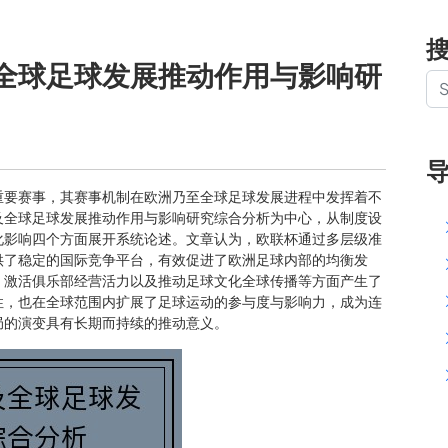
全球足球发展推动作用与影响研
重要赛事，其赛事机制在欧洲乃至全球足球发展进程中发挥着不
及全球足球发展推动作用与影响研究综合分析为中心，从制度设
化影响四个方面展开系统论述。文章认为，欧联杯通过多层级准
供了稳定的国际竞争平台，有效促进了欧洲足球内部的均衡发
、激活俱乐部经营活力以及推动足球文化全球传播等方面产生了
性，也在全球范围内扩展了足球运动的参与度与影响力，成为连
局的演变具有长期而持续的推动意义。