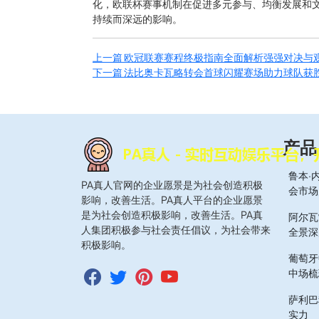
化，欧联杯赛事机制在促进多元参与、均衡发展和
持续而深远的影响。
上一篇
欧冠联赛赛程终极指南全面解析强强对决与
下一篇
法比奥卡瓦略转会首球闪耀赛场助力球队获
产品
鲁本·
PA真人官网的企业愿景是为社会创造积极
会市场
影响，改善生活。PA真人平台的企业愿景
是为社会创造积极影响，改善生活。PA真
阿尔瓦
人集团积极参与社会责任倡议，为社会带来
全景深
积极影响。
葡萄牙
中场梳
萨利巴
实力