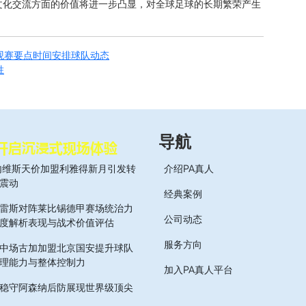
文化交流方面的价值将进一步凸显，对全球足球的长期繁荣产生
观赛要点时间安排球队动态
胜
导航
内维斯天价加盟利雅得新月引发转
介绍PA真人
震动
经典案例
雷斯对阵莱比锡德甲赛场统治力
公司动态
度解析表现与战术价值评估
服务方向
中场古加加盟北京国安提升球队
理能力与整体控制力
加入PA真人平台
稳守阿森纳后防展现世界级顶尖