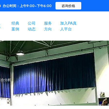
办公时间：上午9:00-下午6:00
咨询价格
经典
公司
服务
加入PA真
真
案例
动态
方向
人平台
综合分析