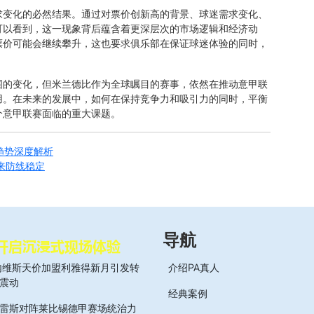
求变化的必然结果。通过对票价创新高的背景、球迷需求变化、
可以看到，这一现象背后蕴含着更深层次的市场逻辑和经济动
票价可能会继续攀升，这也要求俱乐部在保证球迷体验的同时，
围的变化，但米兰德比作为全球瞩目的赛事，依然在推动意甲联
用。在未来的发展中，如何在保持竞争力和吸引力的同时，平衡
个意甲联赛面临的重大课题。
趋势深度解析
来防线稳定
导航
内维斯天价加盟利雅得新月引发转
介绍PA真人
震动
经典案例
雷斯对阵莱比锡德甲赛场统治力