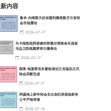
最新内容
鲁本·内维斯天价加盟利雅得新月引发转
会市场震动
2026-07-17
马卡报怒批阿诺德对阵塞尔塔致命失误皇
马边卫防线噩梦再引爆舆论
2026-07-17
雨果·埃基蒂克冬窗租借法兰克福后正式
转会买断完成
2026-07-17
阿森纳上财年转会支出创纪录面临财务
公平严格审查
2026-07-16