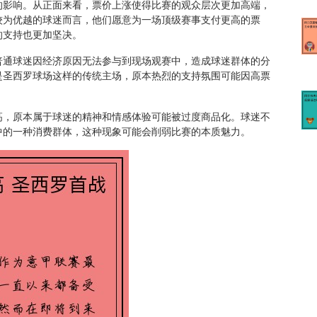
的影响。从正面来看，票价上涨使得比赛的观众层次更加高端，
较为优越的球迷而言，他们愿意为一场顶级赛事支付更高的票
的支持也更加坚决。
普通球迷因经济原因无法参与到现场观赛中，造成球迷群体的分
是圣西罗球场这样的传统主场，原本热烈的支持氛围可能因高票
高，原本属于球迷的精神和情感体验可能被过度商品化。球迷不
中的一种消费群体，这种现象可能会削弱比赛的本质魅力。