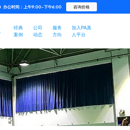
办公时间：上午9:00-下午6:00
咨询价格
经典
公司
服务
加入PA真
真
案例
动态
方向
人平台