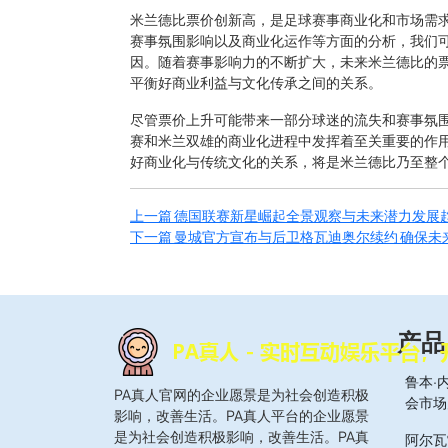
米兰德比票价创新高，是足球赛事商业化和市场需
赛事氛围影响以及商业化运作等方面的分析，我们
因。随着赛事影响力的不断扩大，未来米兰德比的
平衡好商业利益与文化传承之间的关系。
尽管票价上升可能带来一部分球迷的流失和赛事氛
赛和米兰双雄的商业化进程中发挥着至关重要的作
好商业化与传统文化的关系，将是米兰德比乃至整
上一篇
德国联赛新星崛起全景观察与未来潜力发展
下一篇
曼城官方宣布与后卫格瓦迪奥尔续约 确保未
产品
鲁本·
PA真人官网的企业愿景是为社会创造积极
会市场
影响，改善生活。PA真人平台的企业愿景
是为社会创造积极影响，改善生活。PA真
阿尔瓦