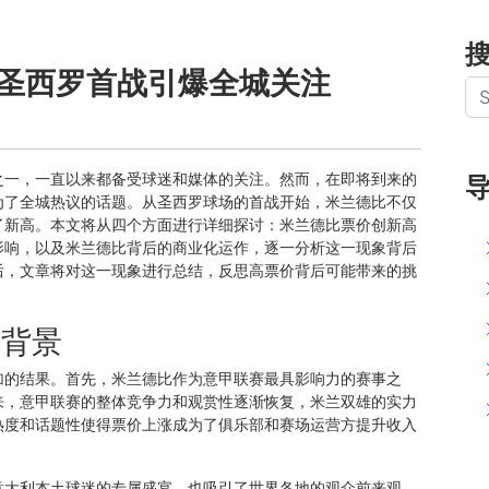
 圣西罗首战引爆全城关注
之一，一直以来都备受球迷和媒体的关注。然而，在即将到来的
为了全城热议的话题。从圣西罗球场的首战开始，米兰德比不仅
了新高。本文将从四个方面进行详细探讨：米兰德比票价创新高
影响，以及米兰德比背后的商业化运作，逐一分析这一现象背后
后，文章将对这一现象进行总结，反思高票价背后可能带来的挑
的背景
加的结果。首先，米兰德比作为意甲联赛最具影响力的赛事之
来，意甲联赛的整体竞争力和观赏性逐渐恢复，米兰双雄的实力
热度和话题性使得票价上涨成为了俱乐部和赛场运营方提升收入
意大利本土球迷的专属盛宴，也吸引了世界各地的观众前来观