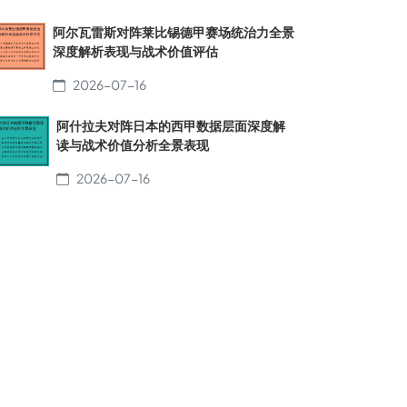
阿尔瓦雷斯对阵莱比锡德甲赛场统治力全景
深度解析表现与战术价值评估
2026-07-16
阿什拉夫对阵日本的西甲数据层面深度解
读与战术价值分析全景表现
2026-07-16