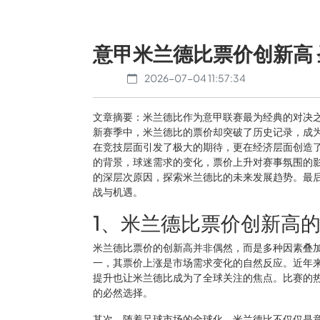
意甲米兰德比票价创新高
2026-07-04 11:57:34
文章摘要：米兰德比作为意甲联赛最为经典的对决
新赛季中，米兰德比的票价却突破了历史记录，成
在竞技层面引发了极大的期待，更在经济层面创造
的背景，球迷需求的变化，票价上升对赛事氛围的
的深层次原因，探索米兰德比的未来发展趋势。最
战与机遇。
1、米兰德比票价创新高
米兰德比票价的创新高并非偶然，而是多种因素叠
一，其票价上涨是市场需求变化的自然反应。近年
提升也让米兰德比成为了全球关注的焦点。比赛的
的必然选择。
其次，随着足球市场的全球化，米兰德比不仅仅是