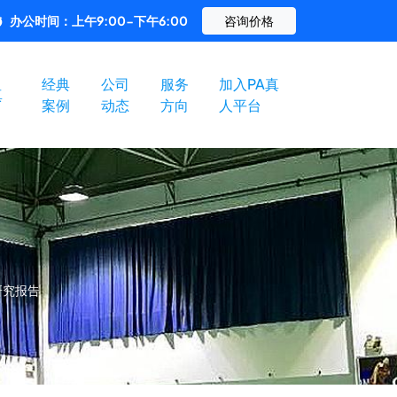
办公时间：上午9:00-下午6:00
咨询价格
经典
公司
服务
加入PA真
真
案例
动态
方向
人平台
研究报告