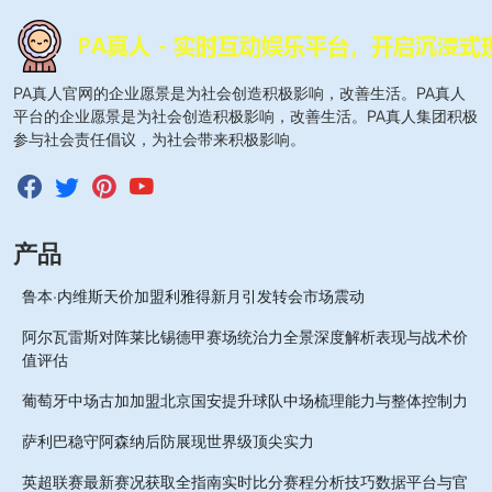
PA真人官网的企业愿景是为社会创造积极影响，改善生活。PA真人
平台的企业愿景是为社会创造积极影响，改善生活。PA真人集团积极
参与社会责任倡议，为社会带来积极影响。
产品
鲁本·内维斯天价加盟利雅得新月引发转会市场震动
阿尔瓦雷斯对阵莱比锡德甲赛场统治力全景深度解析表现与战术价
值评估
葡萄牙中场古加加盟北京国安提升球队中场梳理能力与整体控制力
萨利巴稳守阿森纳后防展现世界级顶尖实力
英超联赛最新赛况获取全指南实时比分赛程分析技巧数据平台与官