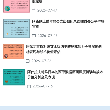
断完成
2026-07-17
阿森纳上财年转会支出创纪录面临财务公平严格
审查
2026-07-16
阿尔瓦雷斯对阵莱比锡德甲赛场统治力全景深度解
析表现与战术价值评估
2026-07-16
阿什拉夫对阵日本的西甲数据层面深度解读与战术
价值分析全景表现
2026-07-16