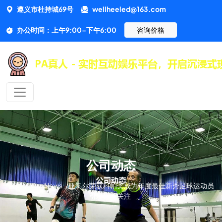
遵义市杜持城69号
wellheeled@163.com
办公时间：上午9:00-下午6:00
咨询价格
公司动态
首页
/
Our News
/
亚马尔荣获科帕奖成为年度最佳新秀足球运动员
引发广泛关注