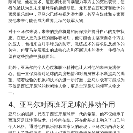
限可能。他在技术、速度和比赛阅读能力等方面的突出表现，使
得他被认为是未来足球界的超级明星。尤其是在西班牙和欧洲的
顶级俱乐部中，亚马尔已经被视为潜力股，甚至有媒体和专家预
测他未来可能会成为世界足坛的领军人物。
对于亚马尔来说，未来的挑战将是如何保持并提升自己的竞技状
态。在进入更为激烈的国际赛场后，他可能会面临来自各个方面
的压力，包括来自对手球员的防守、教练战术的要求以及媒体的
关注。但亚马尔展现出的成熟心态和不断进步的潜力，使得他有
望在这些挑战中脱颖而出。
此外，亚马尔的个人态度和职业精神也让人对他的未来充满信
心。他一直保持着对足球的高度热情和对自身技术不断提高的渴
望。随着经验的积累和技术的进一步打磨，亚马尔极有可能成为
不仅是西班牙足球的旗帜性人物，更是全球足坛的领军人物之
一。
4、亚马尔对西班牙足球的推动作用
亚马尔的崛起，代表了西班牙足球新一代的希望。他不仅继承了
西班牙足球注重技术、传控的传统，还在此基础上融入了自己的
个人风格。通过他在俱乐部和国家队的表现，亚马尔为西班牙足
球注入了新鲜血液，也让人们重新审视西班牙足球的未来潜力。