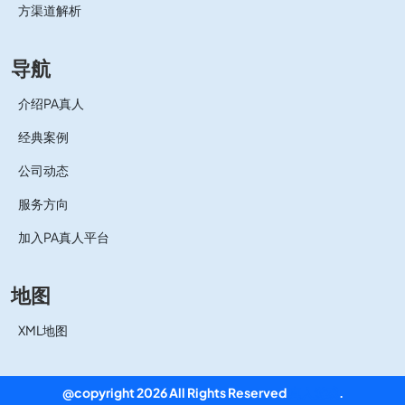
方渠道解析
导航
介绍PA真人
经典案例
公司动态
服务方向
加入PA真人平台
地图
XML地图
@copyright 2026 All Rights Reserved
真人游戏
.