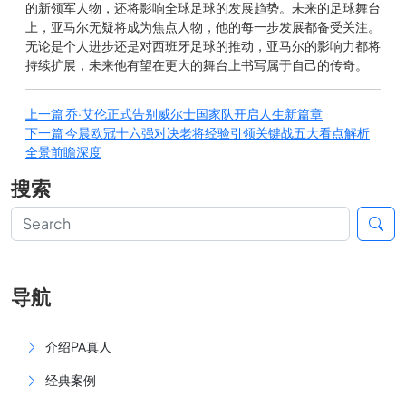
的新领军人物，还将影响全球足球的发展趋势。未来的足球舞台
上，亚马尔无疑将成为焦点人物，他的每一步发展都备受关注。
无论是个人进步还是对西班牙足球的推动，亚马尔的影响力都将
持续扩展，未来他有望在更大的舞台上书写属于自己的传奇。
上一篇
乔·艾伦正式告别威尔士国家队开启人生新篇章
下一篇
今晨欧冠十六强对决老将经验引领关键战五大看点解析
全景前瞻深度
搜索
导航
介绍PA真人
经典案例