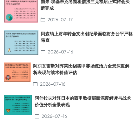
雨果·埃基蒂克冬窗租借法兰克福后正式转会买
断完成
2026-07-17
阿森纳上财年转会支出创纪录面临财务公平严格
审查
2026-07-16
阿尔瓦雷斯对阵莱比锡德甲赛场统治力全景深度解
析表现与战术价值评估
2026-07-16
阿什拉夫对阵日本的西甲数据层面深度解读与战术
价值分析全景表现
2026-07-16