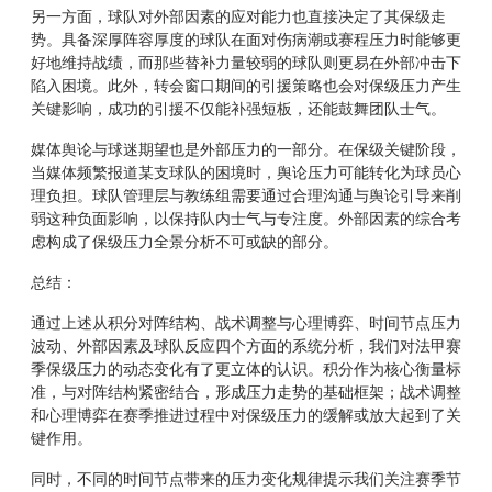
另一方面，球队对外部因素的应对能力也直接决定了其保级走
势。具备深厚阵容厚度的球队在面对伤病潮或赛程压力时能够更
好地维持战绩，而那些替补力量较弱的球队则更易在外部冲击下
陷入困境。此外，转会窗口期间的引援策略也会对保级压力产生
关键影响，成功的引援不仅能补强短板，还能鼓舞团队士气。
媒体舆论与球迷期望也是外部压力的一部分。在保级关键阶段，
当媒体频繁报道某支球队的困境时，舆论压力可能转化为球员心
理负担。球队管理层与教练组需要通过合理沟通与舆论引导来削
弱这种负面影响，以保持队内士气与专注度。外部因素的综合考
虑构成了保级压力全景分析不可或缺的部分。
总结：
通过上述从积分对阵结构、战术调整与心理博弈、时间节点压力
波动、外部因素及球队反应四个方面的系统分析，我们对法甲赛
季保级压力的动态变化有了更立体的认识。积分作为核心衡量标
准，与对阵结构紧密结合，形成压力走势的基础框架；战术调整
和心理博弈在赛季推进过程中对保级压力的缓解或放大起到了关
键作用。
同时，不同的时间节点带来的压力变化规律提示我们关注赛季节