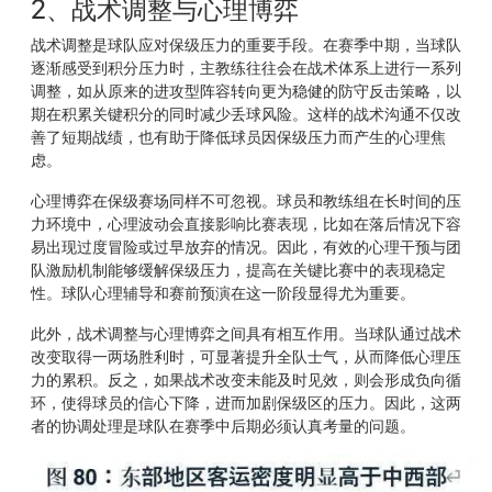
2、战术调整与心理博弈
战术调整是球队应对保级压力的重要手段。在赛季中期，当球队
逐渐感受到积分压力时，主教练往往会在战术体系上进行一系列
调整，如从原来的进攻型阵容转向更为稳健的防守反击策略，以
期在积累关键积分的同时减少丢球风险。这样的战术沟通不仅改
善了短期战绩，也有助于降低球员因保级压力而产生的心理焦
虑。
心理博弈在保级赛场同样不可忽视。球员和教练组在长时间的压
力环境中，心理波动会直接影响比赛表现，比如在落后情况下容
易出现过度冒险或过早放弃的情况。因此，有效的心理干预与团
队激励机制能够缓解保级压力，提高在关键比赛中的表现稳定
性。球队心理辅导和赛前预演在这一阶段显得尤为重要。
此外，战术调整与心理博弈之间具有相互作用。当球队通过战术
改变取得一两场胜利时，可显著提升全队士气，从而降低心理压
力的累积。反之，如果战术改变未能及时见效，则会形成负向循
环，使得球员的信心下降，进而加剧保级区的压力。因此，这两
者的协调处理是球队在赛季中后期必须认真考量的问题。