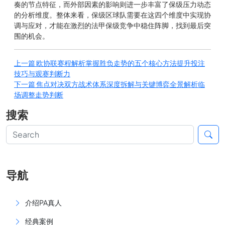
奏的节点特征，而外部因素的影响则进一步丰富了保级压力动态
的分析维度。整体来看，保级区球队需要在这四个维度中实现协
调与应对，才能在激烈的法甲保级竞争中稳住阵脚，找到最后突
围的机会。
上一篇
欧协联赛程解析掌握胜负走势的五个核心方法提升投注
技巧与观赛判断力
下一篇
焦点对决双方战术体系深度拆解与关键博弈全景解析临
场调整走势判断
搜索
导航
介绍PA真人
经典案例