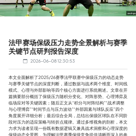
法甲赛场保级压力走势全景解析与赛季
关键节点研判报告深度
2026-06-08 12:30:53
本文全面解析了2025/26赛季法甲联赛中保级压力的动态走势
与赛季关键节点的深度判断，通过数据与战术两个维度、时间线
模式、心理与外部影响等四个核心方面进行系统阐述。文章在开
篇摘要部分概括了保级压力随积分变化、对阵形势、心理博弈及
临场应对等关键因素；随后正文从“积分与对阵结构”“战术调整
与心理博弈”“时间节点与压力波动”“外部因素与球队反应”四个
角度展开详细分析；最后综合全局，总结出保级区球队在不同阶
段对压力的适应策略与转折点规律。通过多维视角的剖析，本文
力求为读者呈现一份既有数据逻辑又兼具战术洞察和心理深度的
保级动态全景图，为理解法甲赛季保级竞争提供清晰而深入的参