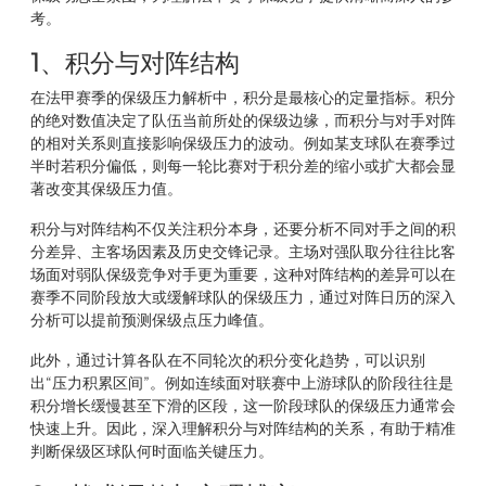
考。
1、积分与对阵结构
在法甲赛季的保级压力解析中，积分是最核心的定量指标。积分
的绝对数值决定了队伍当前所处的保级边缘，而积分与对手对阵
的相对关系则直接影响保级压力的波动。例如某支球队在赛季过
半时若积分偏低，则每一轮比赛对于积分差的缩小或扩大都会显
著改变其保级压力值。
积分与对阵结构不仅关注积分本身，还要分析不同对手之间的积
分差异、主客场因素及历史交锋记录。主场对强队取分往往比客
场面对弱队保级竞争对手更为重要，这种对阵结构的差异可以在
赛季不同阶段放大或缓解球队的保级压力，通过对阵日历的深入
分析可以提前预测保级点压力峰值。
此外，通过计算各队在不同轮次的积分变化趋势，可以识别
出“压力积累区间”。例如连续面对联赛中上游球队的阶段往往是
积分增长缓慢甚至下滑的区段，这一阶段球队的保级压力通常会
快速上升。因此，深入理解积分与对阵结构的关系，有助于精准
判断保级区球队何时面临关键压力。