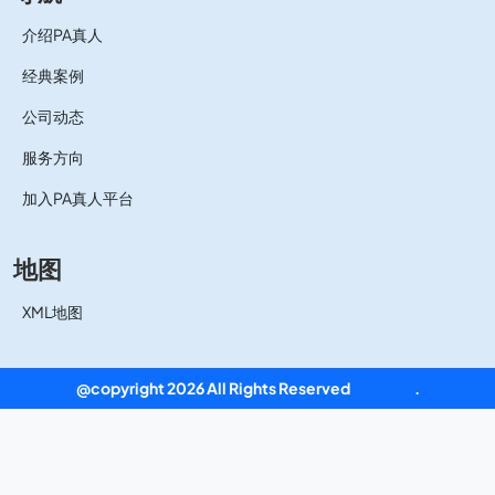
介绍PA真人
经典案例
公司动态
服务方向
加入PA真人平台
地图
XML地图
@copyright 2026 All Rights Reserved
真人游戏
.