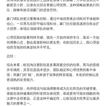
败甚至小胜，以便在次回合掌握心理优势。这种策略如果执行到
位，能够有效压缩豪门的进攻空间。
豪门球队则更注重整体控制，通过中场优势逐步消耗对手体能和
信心。一旦黑马在防守端出现松动，豪门往往能迅速抓住机会扩
大优势，体现出顶级球队的效率。
心理层面的较量同样关键。领先一方如何保持专注，落后一方如
何调整心态，都会直接影响比赛走势。在欧冠历史上，因心理波
动而导致的经典逆转并不罕见。
总结：
综合来看，欧冠淘汰赛阶段是多重因素交织的结果。黑马的晋级
并非偶然，其背后是战术进步、团队稳定和心理优势的集中体
现；而豪门的“稳”，则来源于深厚的阵容底蕴、丰富的经验以及
更成熟的应变能力。
在冲刺阶段，伤停情况与临场调整将成为左右胜负的关键变量。
谁能在保持健康的同时发挥自身优势，谁就更有可能在残酷的淘
汰赛中走得更远。正是这种不确定性，让欧冠成为世界足坛最具
魅力的赛事之一。