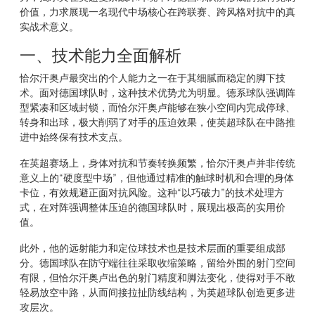
价值，力求展现一名现代中场核心在跨联赛、跨风格对抗中的真
实战术意义。
一、技术能力全面解析
恰尔汗奥卢最突出的个人能力之一在于其细腻而稳定的脚下技
术。面对德国球队时，这种技术优势尤为明显。德系球队强调阵
型紧凑和区域封锁，而恰尔汗奥卢能够在狭小空间内完成停球、
转身和出球，极大削弱了对手的压迫效果，使英超球队在中路推
进中始终保有技术支点。
在英超赛场上，身体对抗和节奏转换频繁，恰尔汗奥卢并非传统
意义上的“硬度型中场”，但他通过精准的触球时机和合理的身体
卡位，有效规避正面对抗风险。这种“以巧破力”的技术处理方
式，在对阵强调整体压迫的德国球队时，展现出极高的实用价
值。
此外，他的远射能力和定位球技术也是技术层面的重要组成部
分。德国球队在防守端往往采取收缩策略，留给外围的射门空间
有限，但恰尔汗奥卢出色的射门精度和脚法变化，使得对手不敢
轻易放空中路，从而间接拉扯防线结构，为英超球队创造更多进
攻层次。