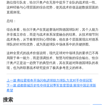
跑位指引队友，恰尔汗奥卢在无形中提升了全队的战术统一性。
这种经验与心理层面的综合优势，使其战术价值远超数据层面的
直观体现。
总结：
综合来看，恰尔汗奥卢在英超赛场对阵德国球队时，其个人能力
并非孤立存在，而是与战术体系深度融合的结果。从技术细节到
战术角色，从节奏掌控到心理经验，他在多个层面展现出对德系
球队的针对性优势，成为英超球队中场体系中的关键拼图。
这种全景式的战术价值说明，现代足球对中场球员的要求已不再
局限于单一能力，而是强调技术、智慧与经验的综合输出。恰尔
汗奥卢正是这一趋势下的典型代表，其在英超对阵德国球队的表
现，也为跨联赛战术研究提供了极具参考意义的样本。
上一篇
弗拉霍维奇开场闪电进球助力球队力克对手夺得冠军
下一篇
成都蓉城历史性夺得亚冠季军首度晋级 展现中国足球新
希望
搜索