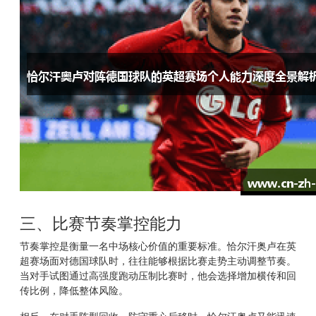
三、比赛节奏掌控能力
节奏掌控是衡量一名中场核心价值的重要标准。恰尔汗奥卢在英
超赛场面对德国球队时，往往能够根据比赛走势主动调整节奏。
当对手试图通过高强度跑动压制比赛时，他会选择增加横传和回
传比例，降低整体风险。