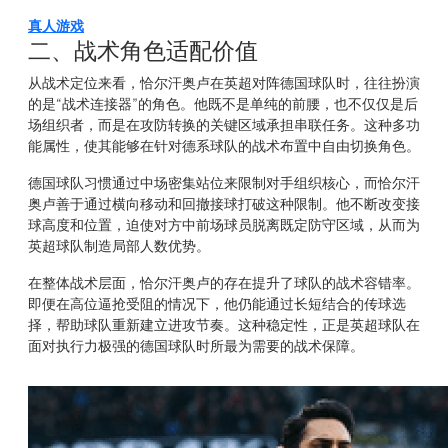
真人游戏
二、战术角色适配价值
从战术定位来看，恰尔汗奥卢在英超对阵德国球队时，往往扮演
的是“战术连接器”的角色。他既不是单纯的前腰，也不仅仅是后
场组织者，而是在攻防转换的关键区域承担串联任务。这种多功
能属性，使其能够在针对德系球队的战术布置中自由切换角色。
德国球队习惯通过中场密集站位来限制对手组织核心，而恰尔汗
奥卢善于通过横向移动和回撤接球打破这种限制。他不断改变接
球高度和位置，迫使对方中前场球员脱离既定防守区域，从而为
英超球队制造局部人数优势。
在整体战术层面，恰尔汗奥卢的存在提升了球队的战术容错率。
即便在高位逼抢受阻的情况下，他仍能通过长短结合的传球选
择，帮助球队重新建立进攻节奏。这种稳定性，正是英超球队在
面对执行力极强的德国球队时所最为需要的战术保障。