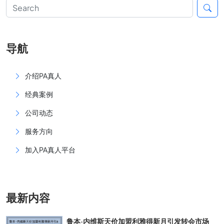
导航
介绍PA真人
经典案例
公司动态
服务方向
加入PA真人平台
最新内容
鲁本·内维斯天价加盟利雅得新月引发转会市场