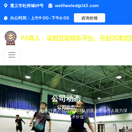
遵义市杜持城69号
wellheeled@163.com
办公时间：上午9:00-下午6:00
咨询价格
公司动态
首页
/
Our News
/
恰尔汗奥卢对阵德国球队的英超赛场个人能力深
度全景解析战术价值