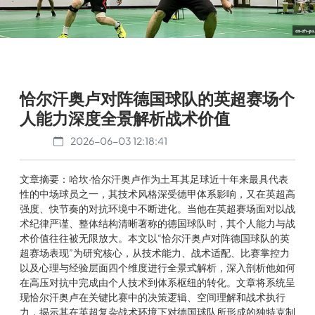
恰尔汗奥卢对阵德国球队的英超赛场个
人能力深度全景解析战术价值
2026-06-03 12:18:41
文章摘要：哈坎·恰尔汗奥卢作为土耳其足球近十年来最具代表
性的中场球员之一，其技术风格深受德甲体系影响，又在英超高
强度、快节奏的对抗环境中不断进化。当他在英超赛场面对以战
术纪律严谨、整体结构清晰著称的德国球队时，其个人能力与战
术价值往往被无限放大。本文以“恰尔汗奥卢对阵德国球队的英
超赛场表现”为研究核心，从技术能力、战术适配、比赛掌控力
以及心理与经验层面四个维度进行全景式解析，深入剖析他如何
在高压对抗中完成由个人技术到体系枢纽的转化。文章将系统呈
现恰尔汗奥卢在关键比赛中的决策逻辑、空间理解和战术执行
力，揭示其在英超复杂战术环境下对德国球队所形成的独特克制