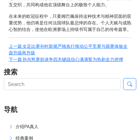
互交织，共同构成他在顶级舞台上的极致个人能力。
在未来的欧冠征程中，只要姆巴佩保持这种技术与精神层面的双
重优势，他仍将是任何法国球队最忌惮的存在。个人天赋与成熟
心智的结合，使他在欧洲赛场上持续书写属于自己的传奇篇章。
上一篇
女足比赛补时新规严格执行推动公平竞赛与观赛体验全
面升级再升级
下一篇
孙兴慜赛前谈争四关键战信心满满誓为热刺全力拼搏
搜索
导航
介绍PA真人
经典案例