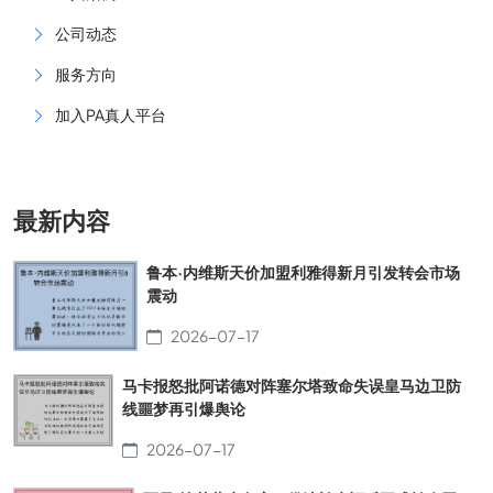
公司动态
服务方向
加入PA真人平台
最新内容
鲁本·内维斯天价加盟利雅得新月引发转会市场
震动
2026-07-17
马卡报怒批阿诺德对阵塞尔塔致命失误皇马边卫防
线噩梦再引爆舆论
2026-07-17