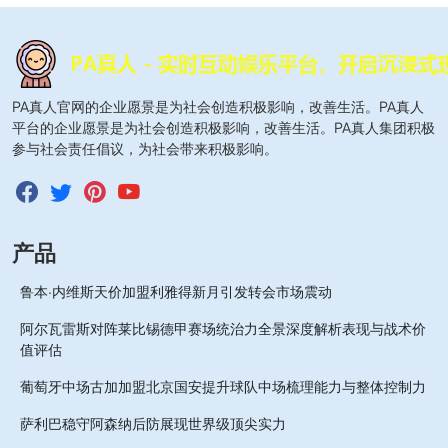
PA真人官网的企业愿景是为社会创造积极影响，改善生活。PA真人
平台的企业愿景是为社会创造积极影响，改善生活。PA真人集团积极
参与社会责任倡议，为社会带来积极影响。
产品
鲁本·内维斯天价加盟利雅得新月引发转会市场震动
阿尔瓦雷斯对阵莱比锡德甲赛场统治力全景深度解析表现与战术价
值评估
葡萄牙中场古加加盟北京国安提升球队中场梳理能力与整体控制力
萨利巴稳守阿森纳后防展现世界级顶尖实力