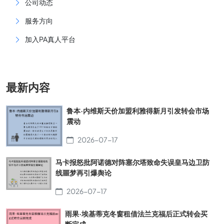
公司动态
服务方向
加入PA真人平台
最新内容
鲁本·内维斯天价加盟利雅得新月引发转会市场
震动
2026-07-17
马卡报怒批阿诺德对阵塞尔塔致命失误皇马边卫防
线噩梦再引爆舆论
2026-07-17
雨果·埃基蒂克冬窗租借法兰克福后正式转会买