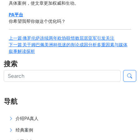
具体案例，使文章更加权威和生动。
PA平台
你希望我帮你做这个优化吗？
上一篇
佛罗伦萨连续两年欧协联惜败屈居亚军引发关注
下一篇
关于姆巴佩美洲杯低迷的舆论成因分析多重因素与媒体
叙事解读探析
搜索
导航
介绍PA真人
经典案例