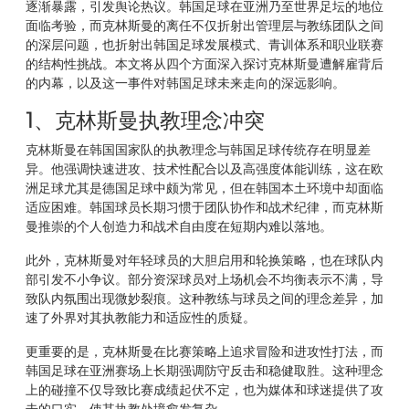
逐渐暴露，引发舆论热议。韩国足球在亚洲乃至世界足坛的地位
面临考验，而克林斯曼的离任不仅折射出管理层与教练团队之间
的深层问题，也折射出韩国足球发展模式、青训体系和职业联赛
的结构性挑战。本文将从四个方面深入探讨克林斯曼遭解雇背后
的内幕，以及这一事件对韩国足球未来走向的深远影响。
1、克林斯曼执教理念冲突
克林斯曼在韩国国家队的执教理念与韩国足球传统存在明显差
异。他强调快速进攻、技术性配合以及高强度体能训练，这在欧
洲足球尤其是德国足球中颇为常见，但在韩国本土环境中却面临
适应困难。韩国球员长期习惯于团队协作和战术纪律，而克林斯
曼推崇的个人创造力和战术自由度在短期内难以落地。
此外，克林斯曼对年轻球员的大胆启用和轮换策略，也在球队内
部引发不小争议。部分资深球员对上场机会不均衡表示不满，导
致队内氛围出现微妙裂痕。这种教练与球员之间的理念差异，加
速了外界对其执教能力和适应性的质疑。
更重要的是，克林斯曼在比赛策略上追求冒险和进攻性打法，而
韩国足球在亚洲赛场上长期强调防守反击和稳健取胜。这种理念
上的碰撞不仅导致比赛成绩起伏不定，也为媒体和球迷提供了攻
击的口实，使其执教处境愈发复杂。