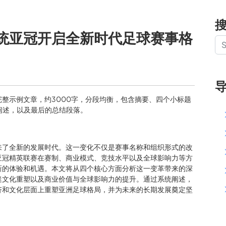
统亚冠开启全新时代足球赛事格
整示例文章，约3000字，分段均衡，包含摘要、四个小标题
阐述，以及最后的总结段落。
来了全新的发展时代。这一变化不仅是赛事名称和组织形式的改
亚冠精英联赛在赛制、商业模式、竞技水平以及全球影响力等方
新的体验和机遇。本文将从四个核心方面分析这一变革带来的深
迷文化重塑以及商业价值与全球影响力的提升。通过系统阐述，
济和文化层面上重塑亚洲足球格局，并为未来的长期发展奠定坚