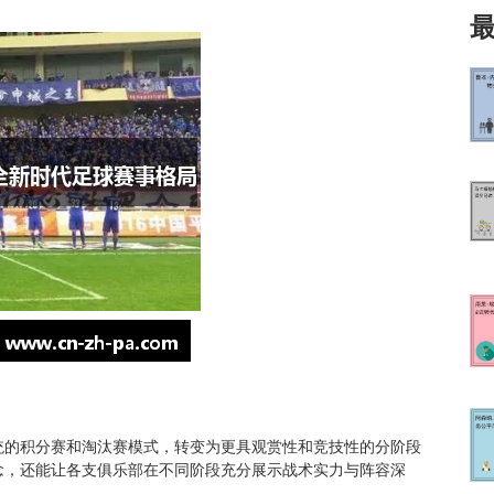
统的积分赛和淘汰赛模式，转变为更具观赏性和竞技性的分阶段
念，还能让各支俱乐部在不同阶段充分展示战术实力与阵容深