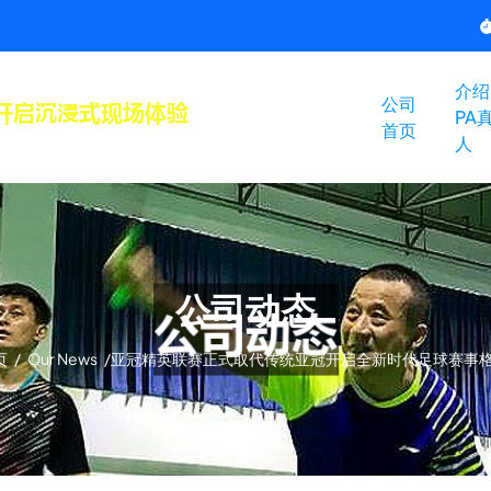
介绍
公司
PA
首页
人
公司动态
页
/
Our News
/
亚冠精英联赛正式取代传统亚冠开启全新时代足球赛事