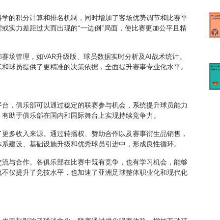
科学的积分计算和排名机制，同时增加了客场优势调节和比赛平
或实力差距过大而出现的“一边倒”局面，使比赛更加公平且精
赛场管理，如VAR升级版、球员数据实时分析及AI战术统计。
练和球员提供了更精准的决策依据，全面提升赛事专业化水平。
平台，俱乐部可以通过稳定的联赛参与机会，系统提升球员能力
，有助于俱乐部在国内和国际舞台上实现持续竞争力。
了更多收入来源。通过转播权、赞助合作以及赛事衍生品销售，
体系建设、基础设施升级和优秀球员引进中，形成良性循环。
交流与合作。各俱乐部在比赛中既有竞争，也有学习机会，能够
流不仅提升了竞技水平，也加速了亚洲足球整体职业化和现代化