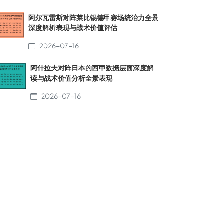
阿尔瓦雷斯对阵莱比锡德甲赛场统治力全景
深度解析表现与战术价值评估
2026-07-16
阿什拉夫对阵日本的西甲数据层面深度解
读与战术价值分析全景表现
2026-07-16