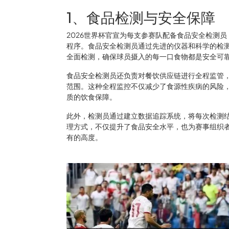
1、食品检测与安全保障
2026世界杯官宣为每支参赛队配备食品安全检测
程序。食品安全检测员通过先进的仪器和科学的检
全面检测，确保球员摄入的每一口食物都是安全可
食品安全检测员还负责对餐饮供应链进行全程监管
范围。这种全程监控不仅减少了食源性疾病的风险
质的饮食保障。
此外，检测员通过建立数据追踪系统，将每次检测
理方式，不仅提升了食品安全水平，也为赛事组织
有的高度。