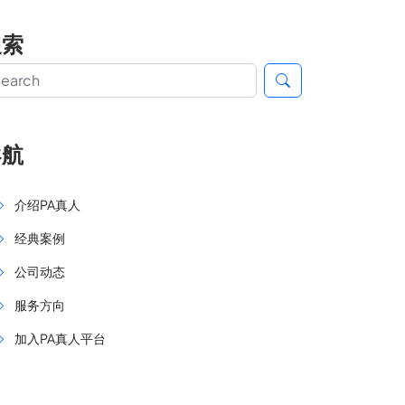
搜索
导航
介绍PA真人
经典案例
公司动态
服务方向
加入PA真人平台