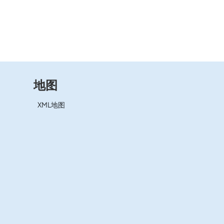
地图
XML地图