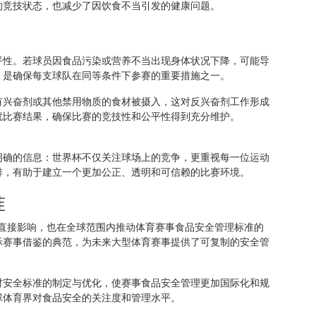
的竞技状态，也减少了因饮食不当引发的健康问题。
平性。若球员因食品污染或营养不当出现身体状况下降，可能导
，是确保每支球队在同等条件下参赛的重要措施之一。
有兴奋剂或其他禁用物质的食材被摄入，这对反兴奋剂工作形成
扰比赛结果，确保比赛的竞技性和公平性得到充分维护。
明确的信息：世界杯不仅关注球场上的竞争，更重视每一位运动
排，有助于建立一个更加公正、透明和可信赖的比赛环境。
准
生直接影响，也在全球范围内推动体育赛事食品安全管理标准的
际赛事借鉴的典范，为未来大型体育赛事提供了可复制的安全管
材安全标准的制定与优化，使赛事食品安全管理更加国际化和规
球体育界对食品安全的关注度和管理水平。