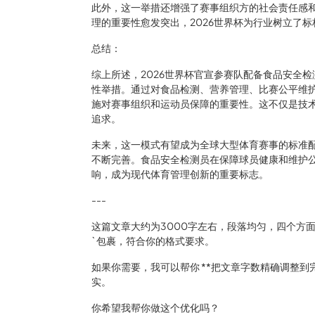
此外，这一举措还增强了赛事组织方的社会责任感
理的重要性愈发突出，2026世界杯为行业树立了
总结：
综上所述，2026世界杯官宣参赛队配备食品安全
性举措。通过对食品检测、营养管理、比赛公平维
施对赛事组织和运动员保障的重要性。这不仅是技
追求。
未来，这一模式有望成为全球大型体育赛事的标准
不断完善。食品安全检测员在保障球员健康和维护公
响，成为现代体育管理创新的重要标志。
---
这篇文章大约为3000字左右，段落均匀，四个方面
` 包裹，符合你的格式要求。
如果你需要，我可以帮你 **把文章字数精确调整到
实。
你希望我帮你做这个优化吗？