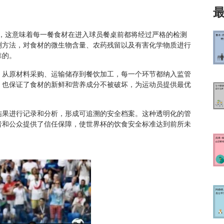
员，这意味着每一餐食材在进入球员餐桌前都将经过严格的检测
测方法，对食材的微生物含量、农药残留以及有害化学物质进行
靠的。
，从原材料采购、运输储存到餐饮加工，每一个环节都纳入监管
，也保证了食材的新鲜和营养成分不被破坏，为运动员提供最优
结果进行记录和分析，形成可追溯的安全档案。这种透明化的管
者和公众提供了信任保障，使世界杯的饮食安全标准达到前所未