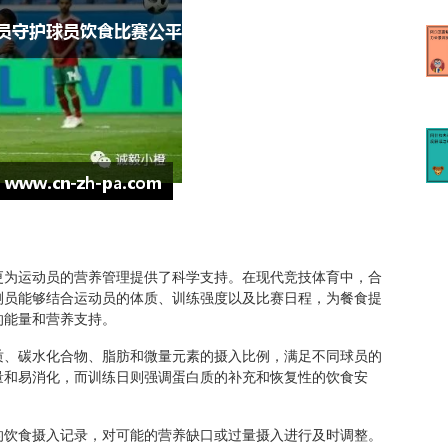
更为运动员的营养管理提供了科学支持。在现代竞技体育中，合
测员能够结合运动员的体质、训练强度以及比赛日程，为餐食提
的能量和营养支持。
质、碳水化合物、脂肪和微量元素的摄入比例，满足不同球员的
量和易消化，而训练日则强调蛋白质的补充和恢复性的饮食安
的饮食摄入记录，对可能的营养缺口或过量摄入进行及时调整。