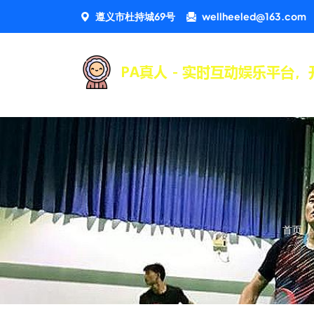
遵义市杜持城69号
wellheeled@163.com
首页
/