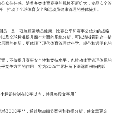
和公众信任感。随着各类体育赛事的规模不断扩大，食品安全管
标杆，推动了全球体育安全和运动员健康管理的整体提升。
检测员，是一项兼顾运动员健康、比赛公平和赛事公信力的战略
护以及全球标准提升四个方面的系统分析，可以清晰看到这一措
术层面的创新，更体现了现代体育管理对科学、规范和透明化的
配置，不仅提升赛事安全性和竞技水平，也推动体育管理体系的
平竞争方面的作用，将为2026世界杯留下深远而积极的影
小标题控制在10字以内，并且每段文字用 `
完整3000字**，通过增加细节案例和数据分析，使文章更充