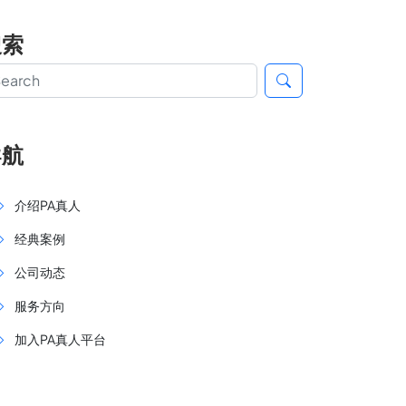
搜索
导航
介绍PA真人
经典案例
公司动态
服务方向
加入PA真人平台