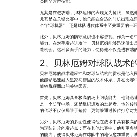
员的全方位技能。
尤其是在进攻端，贝林厄姆的表现尤为抢眼。虽然
尤其是在关键比赛中，他总能在合适的时机出现在
个“传球机器”，还是球队进攻体系中至关重要的一
此外，贝林厄姆的防守意识也不容忽视。作为一名
能力。在对手发起进攻时，贝林厄姆能够迅速做出
造机会。这种多面手的能力，使得他不仅是进攻端
2、贝林厄姆对球队战术
贝林厄姆的战术适应性和对球队结构的贡献是他入
他能够迅速融入皇家马德里的战术体系，并在比赛
能够脱颖而出的关键因素。
首先，贝林厄姆具备极高的场上阅读能力，他能迅
是一个防守中场，还是组织进攻的发起者。他的传
的传球不仅仅局限于短传，更能够通过长传打穿对
另外，贝林厄姆的多面性使得他在战术中具有极高
为球队进攻的发起点；而在其他比赛中，他则更多
的能力，使得贝林厄姆在球队中的地位愈加重要，