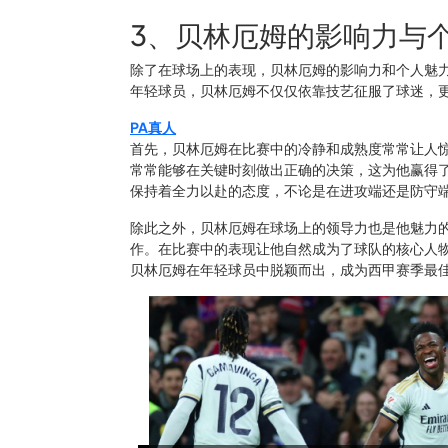
3、贝林厄姆的影响力与
除了在球场上的表现，贝林厄姆的影响力和个人魅
年轻球员，贝林厄姆不仅仅依靠技艺征服了球迷，
PA真人
首先，贝林厄姆在比赛中的冷静和成熟度常常让人
常常能够在关键时刻做出正确的决策，这为他赢得
保持着全力以赴的态度，不论是在进攻端还是防守
除此之外，贝林厄姆在球场上的领导力也是他魅力
作。在比赛中的表现让他自然成为了球队的核心人
贝林厄姆在年轻球员中脱颖而出，成为西甲赛季最