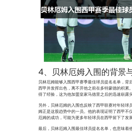
4、贝林厄姆入围的背景
贝林厄姆能够入围西甲赛季最佳球员提名名单，背
西甲并发挥出色，离不开他之前在多特蒙德的积累
得了经验，这为他加盟皇家马德里之后的迅速崭露
另外，贝林厄姆的入围也反映了西甲联赛对年轻球
姆正是这股趋势中的一员。他的表现证明了西甲不
厄姆的成功，可能为更多年轻球员在西甲留下了发
最后，贝林厄姆入围最佳球员提名名单，也意味着