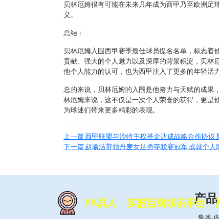
贝林厄姆很有可能在未来几年成为西甲乃至欧洲足
义。
总结：
贝林厄姆入围西甲赛季最佳球员提名名单，标志着
贡献、强大的个人魅力以及深厚的背景积淀，贝林
他个人能力的认可，也为西甲注入了更多的年轻活
总的来说，贝林厄姆的入围是他努力与天赋的成果
林厄姆来说，这不仅是一次个人荣誉的获得，更是
为球迷们带来更多精彩的表现。
上一篇
西甲联盟与沙特主权基金达成战略合作协议 
下一篇
赵瑜洁带领丹麦女足勇夺联赛冠军 成就个人
产品
鲁本·