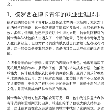
义。
1、德罗西在博卡青年的职业生涯起步
德罗西的转会到博卡青年队无疑是足球界的一大新闻，尤其对于
他的粉丝们来说，这一举动充满了情感的复杂性。虽然他在罗马
效力多年，但当时他已经接近职业生涯的末期，转会到阿根廷的
博卡青年队让他的人生迈入了一个新的篇章。尽管博卡青年是他
人生的新起点，但他对罗马的感情以及过去的辉煌记忆都没有消
退。这一转会既是职业的选择，也是他对自己足球生涯的全新尝
试。
在博卡青年的首个赛季，德罗西的表现非常出色。他迅速适应了
阿根廷足球的节奏，展现出了他一贯的技术与战术智慧。他的控
球能力、传球精准度以及比赛中的冷静头脑，赢得了俱乐部教练
和球迷的高度认可。对于德罗西来说，加盟博卡青年不仅仅是为
了追求荣誉，更是为了在职业生涯的最后时光，体验全新的足球
文化，并尝试挑战自己从未涉足的赛场。
博卡青年的球迷对德罗西的欢迎可见一斑，他们为这位意大利传
奇球员的加盟感到无比自豪。球迷们给予了他极大的支持和热
爱，这让德罗西在这座充满激情的城市中找到了家的感觉。尽管