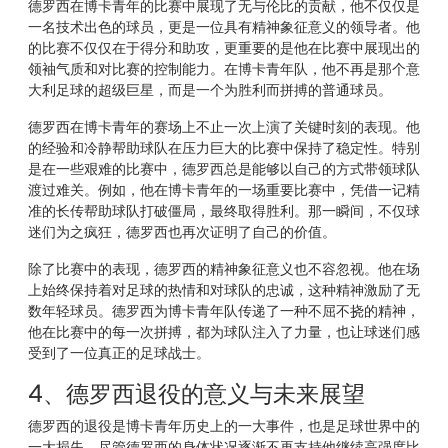
德罗西在博卡青年的比赛中展现了无与伦比的贡献，他不仅仅是
一名技术出色的球员，更是一位具有精神象征意义的领导者。他
的比赛不仅仅在于得分和助攻，更重要的是他在比赛中展现出的
领袖气质和对比赛的控制能力。在博卡青年队，他不再是那个意
大利足球的超级巨星，而是一个为胜利而拼搏的普通球员。
德罗西在博卡青年的赛场上不止一次上演了关键时刻的表现。他
的经验和冷静帮助球队在压力巨大的比赛中保持了稳定性。特别
是在一些艰难的比赛中，德罗西总是能够以自己的方式带领球队
渡过难关。例如，他在博卡青年的一场重要比赛中，凭借一记精
准的长传帮助球队打破僵局，最终取得胜利。那一瞬间，不仅球
迷们为之疯狂，德罗西也再次证明了自己的价值。
除了比赛中的表现，德罗西的精神象征意义也不容忽视。他在场
上始终保持着对足球的热情和对球队的忠诚，这种精神激励了无
数年轻球员。德罗西为博卡青年队传递了一种不屈不挠的精神，
他在比赛中的每一次拼搏，都为球队注入了力量，也让球迷们感
受到了一位真正的足球战士。
4、德罗西退役的意义与未来展望
德罗西的退役是博卡青年历史上的一大事件，也是足球世界中的
一大损失。尽管德罗西的身体状况逐渐不再支持他继续高强度比