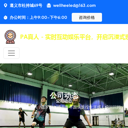
遵义市杜持城69号
wellheeled@163.com
办公时间：上午9:00-下午6:00
咨询价格
公司动态
首页
/
Our News
/
德罗西在博卡青年圆满退役生涯感人瞬间回顾