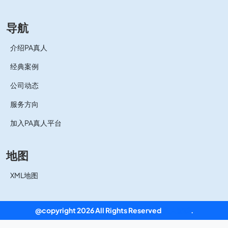
导航
介绍PA真人
经典案例
公司动态
服务方向
加入PA真人平台
地图
XML地图
@copyright 2026 All Rights Reserved
真人游戏
.