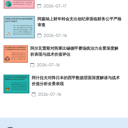
2026-07-17
阿森纳上财年转会支出创纪录面临财务公平严格
审查
2026-07-16
阿尔瓦雷斯对阵莱比锡德甲赛场统治力全景深度解
析表现与战术价值评估
2026-07-16
阿什拉夫对阵日本的西甲数据层面深度解读与战术
价值分析全景表现
2026-07-16