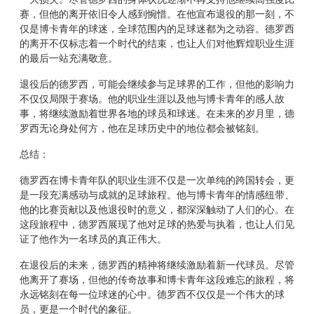
赛，但他的离开依旧令人感到惋惜。在他宣布退役的那一刻，不
仅是博卡青年的球迷，全球范围内的足球迷都为之动容。德罗西
的离开不仅标志着一个时代的结束，也让人们对他辉煌职业生涯
的最后一站充满敬意。
退役后的德罗西，可能会继续参与足球界的工作，但他的影响力
不仅仅局限于赛场。他的职业生涯以及他与博卡青年的感人故
事，将继续激励着世界各地的球员和球迷。在未来的岁月里，德
罗西无论身处何方，他在足球历史中的地位都会被铭刻。
总结：
德罗西在博卡青年队的职业生涯不仅是一次单纯的跨国转会，更
是一段充满感动与成就的足球旅程。他与博卡青年的情感纽带、
他的比赛贡献以及他退役时的意义，都深深触动了人们的心。在
这段旅程中，德罗西展现了他对足球的热爱与执着，也让人们见
证了他作为一名球员的真正伟大。
在退役后的未来，德罗西的精神将继续激励着新一代球员。尽管
他离开了赛场，但他的传奇故事和博卡青年这段难忘的旅程，将
永远铭刻在每一位球迷的心中。德罗西不仅仅是一个伟大的球
员，更是一个时代的象征。