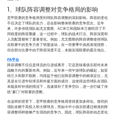
1、球队阵容调整对竞争格局的影响
意甲联赛的竞争格局受到球队阵容调整的深刻影响。阵容的变化
不仅决定了球队的实力，还会影响整体联赛的竞争层次。近年
来，许多传统强队如尤文图斯、AC米兰和国际米兰都经历了不
同程度的阵容重建，这一过程中，球队的战术打法、阵容深度和
人员配置都有了显著变化。例如，尤文图斯的阵容调整使得球队
在联赛中的竞争力有了明显波动，在一些赛季中虽然表现强势，
但在部分比赛中由于阵容深度不足，未能实现联赛的霸主地位。
PA平台
阵容调整不仅仅是球员的引进或离开，它还意味着俱乐部对未来
战略方向的重新布局。例如，近年来一些中游球队的崛起，如亚
特兰大和那不勒斯，均得益于他们在阵容调整中的精准定位，尤
其是在引进年轻球员和外援方面的成功，这使得这些球队在强队
未能及时补强的情况下，迅速填补了竞争空白，进一步打破了传
统“豪门”对联赛的垄断。
在这样的背景下，意甲联赛的竞争格局变得更加多样化。曾经的
强队依赖于高投入和大牌球员，而如今中小俱乐部通过精准的阵
容调整同样能够产生强劲的竞争力。因此，球队阵容的动态变化