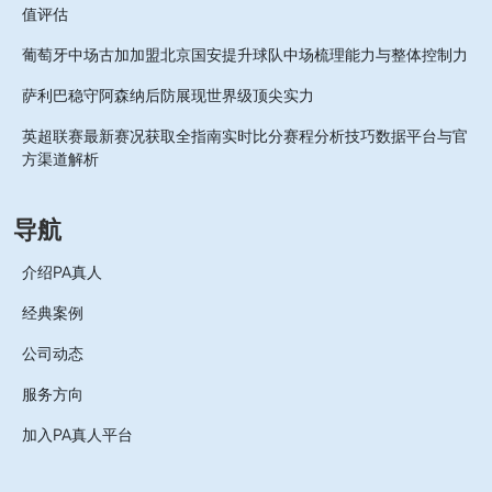
值评估
葡萄牙中场古加加盟北京国安提升球队中场梳理能力与整体控制力
萨利巴稳守阿森纳后防展现世界级顶尖实力
英超联赛最新赛况获取全指南实时比分赛程分析技巧数据平台与官
方渠道解析
导航
介绍PA真人
经典案例
公司动态
服务方向
加入PA真人平台