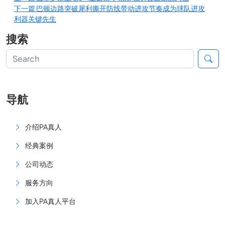
下一篇
巴顿边路突破犀利撕开防线带动进攻节奏成为球队进攻
利器关键先生
搜索
导航
介绍PA真人
经典案例
公司动态
服务方向
加入PA真人平台