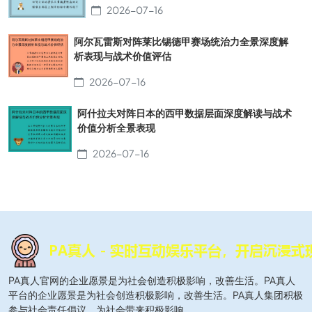
2026-07-16
阿尔瓦雷斯对阵莱比锡德甲赛场统治力全景深度解
析表现与战术价值评估
2026-07-16
阿什拉夫对阵日本的西甲数据层面深度解读与战术
价值分析全景表现
2026-07-16
PA真人官网的企业愿景是为社会创造积极影响，改善生活。PA真人
平台的企业愿景是为社会创造积极影响，改善生活。PA真人集团积极
参与社会责任倡议，为社会带来积极影响。