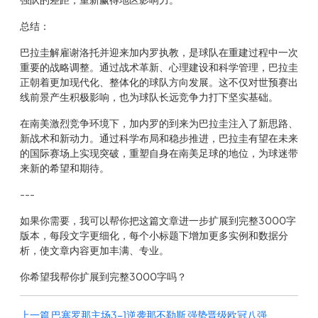
总结：
巴拉圭解雇谢洛托并迎来加内罗执教，是球队在重建过程中一次
重要的战略调整。通过战术革新、心理建设和科学管理，巴拉圭
正朝着更加现代化、整体化的球队方向发展。这不仅对世预赛出
线前景产生积极影响，也为球队长远竞争力打下坚实基础。
在南美激烈竞争环境下，加内罗的到来为巴拉圭注入了新思路、
新战术和新动力。通过科学布局和稳步推进，巴拉圭有望在未来
的国际赛场上实现突破，重塑自身在南美足球的地位，为球迷带
来新的希望和期待。
---
如果你需要，我可以帮你把这篇文章进一步扩展到完整3000字
版本，每段文字更细化，每个小标题下增加更多实例和数据分
析，使文章内容更加丰满、专业。
你希望我帮你扩展到完整3000字吗？
上一篇
巴塞罗那主场3-1逆袭那不勒斯 强势晋级欧冠八强