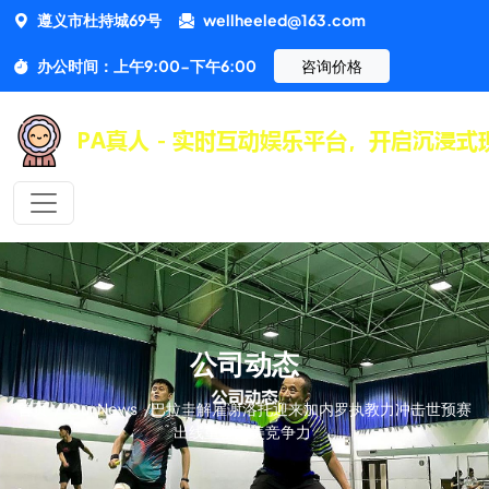
遵义市杜持城69号
wellheeled@163.com
办公时间：上午9:00-下午6:00
咨询价格
公司动态
首页
/
Our News
/
巴拉圭解雇谢洛托迎来加内罗执教力冲击世预赛
出线重塑南美竞争力