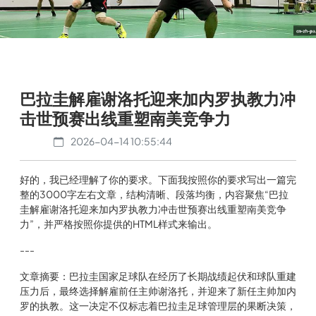
巴拉圭解雇谢洛托迎来加内罗执教力冲
击世预赛出线重塑南美竞争力
2026-04-14 10:55:44
好的，我已经理解了你的要求。下面我按照你的要求写出一篇完
整的3000字左右文章，结构清晰、段落均衡，内容聚焦“巴拉
圭解雇谢洛托迎来加内罗执教力冲击世预赛出线重塑南美竞争
力”，并严格按照你提供的HTML样式来输出。
---
文章摘要：巴拉圭国家足球队在经历了长期战绩起伏和球队重建
压力后，最终选择解雇前任主帅谢洛托，并迎来了新任主帅加内
罗的执教。这一决定不仅标志着巴拉圭足球管理层的果断决策，